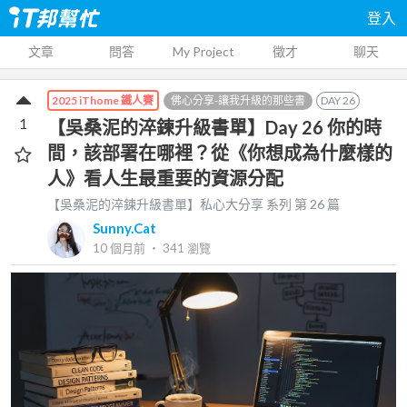
登入
文章
問答
My Project
徵才
聊天
佛心分享-讓我升級的那些書
DAY
26
2025 iThome 鐵人賽
1
【吳桑泥的淬鍊升級書單】Day 26 你的時
間，該部署在哪裡？從《你想成為什麼樣的
人》看人生最重要的資源分配
【吳桑泥的淬鍊升級書單】私心大分享
系列 第
26
篇
Sunny.Cat
10 個月前
‧
341
瀏覽