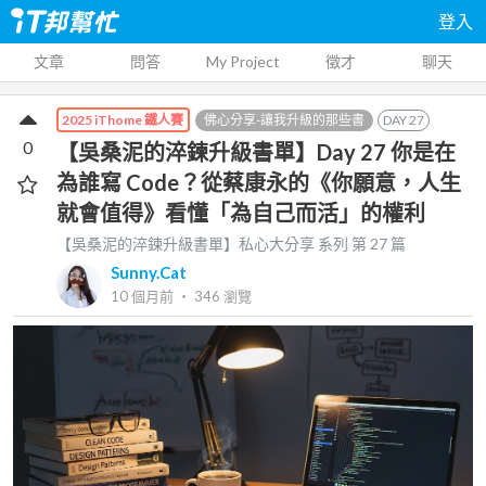
登入
文章
問答
My Project
徵才
聊天
佛心分享-讓我升級的那些書
DAY
27
2025 iThome 鐵人賽
0
【吳桑泥的淬鍊升級書單】Day 27 你是在
為誰寫 Code？從蔡康永的《你願意，人生
就會值得》看懂「為自己而活」的權利
【吳桑泥的淬鍊升級書單】私心大分享
系列 第
27
篇
Sunny.Cat
10 個月前
‧
346
瀏覽