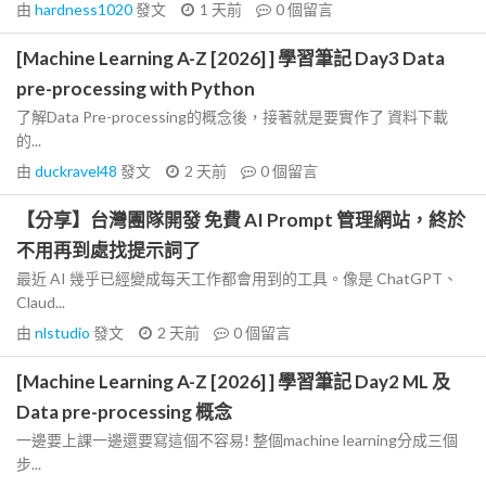
由
hardness1020
發文
1 天前
0
個留言
[Machine Learning A-Z [2026] ] 學習筆記 Day3 Data
pre-processing with Python
了解Data Pre-processing的概念後，接著就是要實作了 資料下載
的...
由
duckravel48
發文
2 天前
0
個留言
【分享】台灣團隊開發 免費 AI Prompt 管理網站，終於
不用再到處找提示詞了
最近 AI 幾乎已經變成每天工作都會用到的工具。像是 ChatGPT、
Claud...
由
nlstudio
發文
2 天前
0
個留言
[Machine Learning A-Z [2026] ] 學習筆記 Day2 ML 及
Data pre-processing 概念
一邊要上課一邊還要寫這個不容易! 整個machine learning分成三個
步...