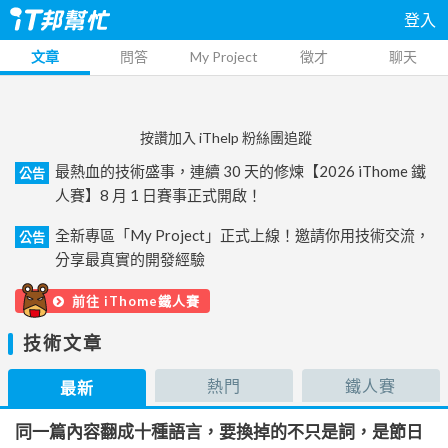
登入
文章
問答
My Project
徵才
聊天
按讚加入 iThelp 粉絲團追蹤
最熱血的技術盛事，連續 30 天的修煉【2026 iThome 鐵
公告
人賽】8 月 1 日賽事正式開啟！
全新專區「My Project」正式上線！邀請你用技術交流，
公告
分享最真實的開發經驗
前往 iThome鐵人賽
技術文章
熱門
鐵人賽
最新
同一篇內容翻成十種語言，要換掉的不只是詞，是節日