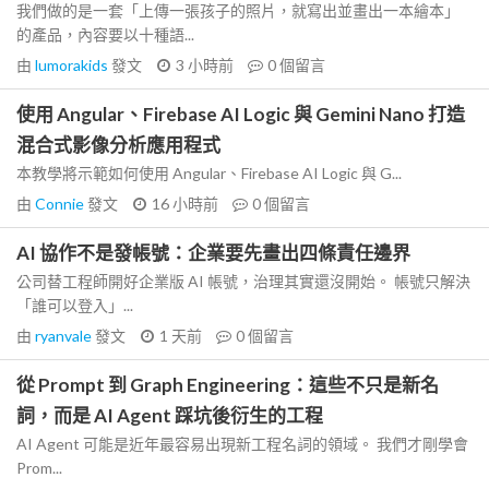
我們做的是一套「上傳一張孩子的照片，就寫出並畫出一本繪本」
的產品，內容要以十種語...
由
lumorakids
發文
3 小時前
0
個留言
使用 Angular、Firebase AI Logic 與 Gemini Nano 打造
混合式影像分析應用程式
本教學將示範如何使用 Angular、Firebase AI Logic 與 G...
由
Connie
發文
16 小時前
0
個留言
AI 協作不是發帳號：企業要先畫出四條責任邊界
公司替工程師開好企業版 AI 帳號，治理其實還沒開始。 帳號只解決
「誰可以登入」...
由
ryanvale
發文
1 天前
0
個留言
從 Prompt 到 Graph Engineering：這些不只是新名
詞，而是 AI Agent 踩坑後衍生的工程
AI Agent 可能是近年最容易出現新工程名詞的領域。 我們才剛學會
Prom...