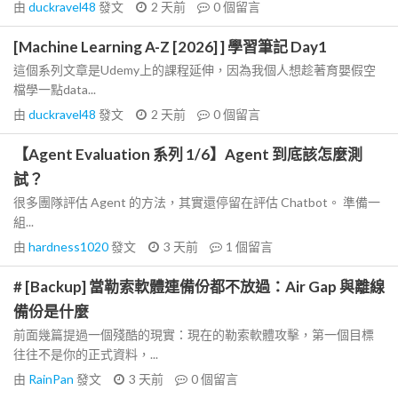
由
duckravel48
發文
2 天前
0
個留言
[Machine Learning A-Z [2026] ] 學習筆記 Day1
這個系列文章是Udemy上的課程延伸，因為我個人想趁著育嬰假空
檔學一點data...
由
duckravel48
發文
2 天前
0
個留言
【Agent Evaluation 系列 1/6】Agent 到底該怎麼測
試？
很多團隊評估 Agent 的方法，其實還停留在評估 Chatbot。 準備一
組...
由
hardness1020
發文
3 天前
1
個留言
# [Backup] 當勒索軟體連備份都不放過：Air Gap 與離線
備份是什麼
前面幾篇提過一個殘酷的現實：現在的勒索軟體攻擊，第一個目標
往往不是你的正式資料，...
由
RainPan
發文
3 天前
0
個留言