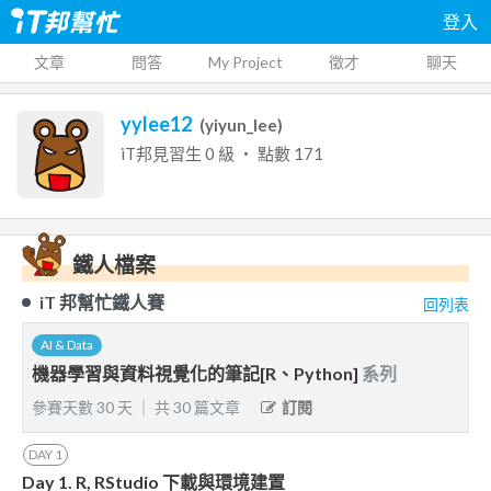
登入
文章
問答
My Project
徵才
聊天
yylee12
(
yiyun_lee
)
iT邦見習生
0
級 ‧ 點數
171
鐵人檔案
iT 邦幫忙鐵人賽
回列表
AI & Data
機器學習與資料視覺化的筆記[R、Python]
系列
參賽天數
30
天
｜
共
30
篇文章
訂閱
DAY
1
Day 1. R, RStudio 下載與環境建置