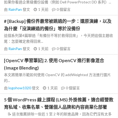
如果你看過企業級備份設備（例如 Dell PowerProtect DD 系列）...
由
RainPan
發文
1 天前
0
個留言
# [Backup] 備份界最常被跳過的一步：還原演練，以及
為什麼「沒演練過的備份」等於沒備份
這個系列第4篇聊過「有備份不等於救得回來」，今天把這個主題收
尾：怎麼確定救得回來...
由
RainPan
發文
1 天前
0
個留言
[OpenCV 學習筆記] 2. 使用 OpenCV 進行影像混合
(Image Blending)
本文將簡單示範如何使用 OpenCV 的 addWeighted 方法進行圖片
的...
由
logohow1020
發文
1 天前
0
個留言
5 個 WordPress 線上課程 (LMS) 外掛推薦，適合經營教
育私域、收集名單、營運個人品牌和內容商業化部署
📝 這次推薦排除一些近 1 至 2 年的新進品牌，因為它們沒有太多