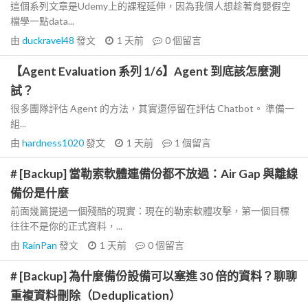
這個系列文章是Udemy上的課程延伸，因為我個人想趁著育嬰假空
檔學一點data...
由
duckravel48
發文
1 天前
0
個留言
【Agent Evaluation 系列 1/6】Agent 到底該怎麼測
試？
很多團隊評估 Agent 的方法，其實還停留在評估 Chatbot。 準備一
組...
由
hardness1020
發文
1 天前
1
個留言
# [Backup] 當勒索軟體連備份都不放過：Air Gap 與離線
備份是什麼
前面幾篇提過一個殘酷的現實：現在的勒索軟體攻擊，第一個目標
往往不是你的正式資料，...
由
RainPan
發文
1 天前
0
個留言
# [Backup] 為什麼備份設備可以塞進 30 倍的資料？聊聊
重複資料刪除（Deduplication）