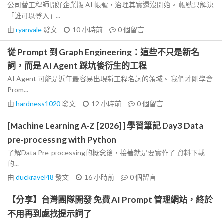
公司替工程師開好企業版 AI 帳號，治理其實還沒開始。 帳號只解決
「誰可以登入」...
由
ryanvale
發文
10 小時前
0
個留言
從 Prompt 到 Graph Engineering：這些不只是新名
詞，而是 AI Agent 踩坑後衍生的工程
AI Agent 可能是近年最容易出現新工程名詞的領域。 我們才剛學會
Prom...
由
hardness1020
發文
12 小時前
0
個留言
[Machine Learning A-Z [2026] ] 學習筆記 Day3 Data
pre-processing with Python
了解Data Pre-processing的概念後，接著就是要實作了 資料下載
的...
由
duckravel48
發文
16 小時前
0
個留言
【分享】台灣團隊開發 免費 AI Prompt 管理網站，終於
不用再到處找提示詞了