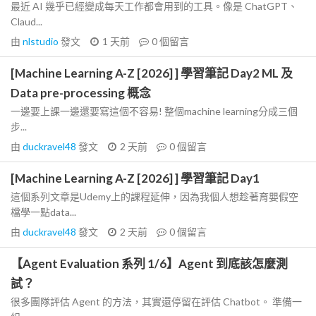
最近 AI 幾乎已經變成每天工作都會用到的工具。像是 ChatGPT、
Claud...
由
nlstudio
發文
1 天前
0
個留言
[Machine Learning A-Z [2026] ] 學習筆記 Day2 ML 及
Data pre-processing 概念
一邊要上課一邊還要寫這個不容易! 整個machine learning分成三個
步...
由
duckravel48
發文
2 天前
0
個留言
[Machine Learning A-Z [2026] ] 學習筆記 Day1
這個系列文章是Udemy上的課程延伸，因為我個人想趁著育嬰假空
檔學一點data...
由
duckravel48
發文
2 天前
0
個留言
【Agent Evaluation 系列 1/6】Agent 到底該怎麼測
試？
很多團隊評估 Agent 的方法，其實還停留在評估 Chatbot。 準備一