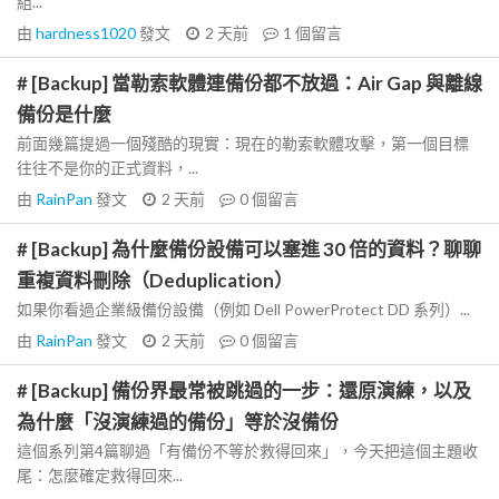
組...
由
hardness1020
發文
2 天前
1
個留言
# [Backup] 當勒索軟體連備份都不放過：Air Gap 與離線
備份是什麼
前面幾篇提過一個殘酷的現實：現在的勒索軟體攻擊，第一個目標
往往不是你的正式資料，...
由
RainPan
發文
2 天前
0
個留言
# [Backup] 為什麼備份設備可以塞進 30 倍的資料？聊聊
重複資料刪除（Deduplication）
如果你看過企業級備份設備（例如 Dell PowerProtect DD 系列）...
由
RainPan
發文
2 天前
0
個留言
# [Backup] 備份界最常被跳過的一步：還原演練，以及
為什麼「沒演練過的備份」等於沒備份
這個系列第4篇聊過「有備份不等於救得回來」，今天把這個主題收
尾：怎麼確定救得回來...