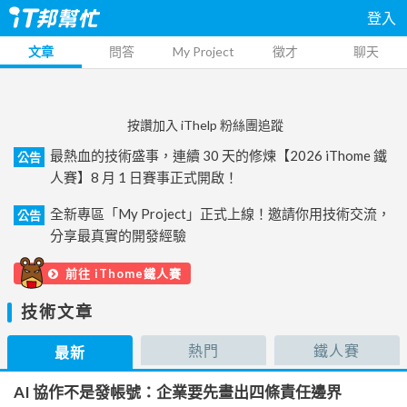
登入
文章
問答
My Project
徵才
聊天
按讚加入 iThelp 粉絲團追蹤
最熱血的技術盛事，連續 30 天的修煉【2026 iThome 鐵
公告
人賽】8 月 1 日賽事正式開啟！
全新專區「My Project」正式上線！邀請你用技術交流，
公告
分享最真實的開發經驗
前往 iThome鐵人賽
技術文章
熱門
鐵人賽
最新
AI 協作不是發帳號：企業要先畫出四條責任邊界