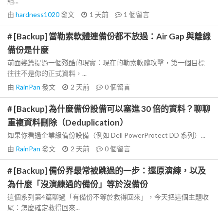
組...
由
hardness1020
發文
1 天前
1
個留言
# [Backup] 當勒索軟體連備份都不放過：Air Gap 與離線
備份是什麼
前面幾篇提過一個殘酷的現實：現在的勒索軟體攻擊，第一個目標
往往不是你的正式資料，...
由
RainPan
發文
2 天前
0
個留言
# [Backup] 為什麼備份設備可以塞進 30 倍的資料？聊聊
重複資料刪除（Deduplication）
如果你看過企業級備份設備（例如 Dell PowerProtect DD 系列）...
由
RainPan
發文
2 天前
0
個留言
# [Backup] 備份界最常被跳過的一步：還原演練，以及
為什麼「沒演練過的備份」等於沒備份
這個系列第4篇聊過「有備份不等於救得回來」，今天把這個主題收
尾：怎麼確定救得回來...