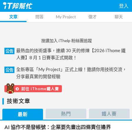
登入
文章
問答
My Project
徵才
聊天
按讚加入 iThelp 粉絲團追蹤
最熱血的技術盛事，連續 30 天的修煉【2026 iThome 鐵
公告
人賽】8 月 1 日賽事正式開啟！
全新專區「My Project」正式上線！邀請你用技術交流，
公告
分享最真實的開發經驗
前往 iThome鐵人賽
技術文章
熱門
鐵人賽
最新
AI 協作不是發帳號：企業要先畫出四條責任邊界