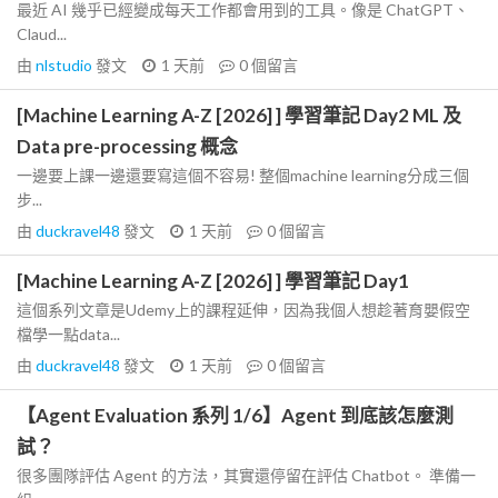
最近 AI 幾乎已經變成每天工作都會用到的工具。像是 ChatGPT、
Claud...
由
nlstudio
發文
1 天前
0
個留言
[Machine Learning A-Z [2026] ] 學習筆記 Day2 ML 及
Data pre-processing 概念
一邊要上課一邊還要寫這個不容易! 整個machine learning分成三個
步...
由
duckravel48
發文
1 天前
0
個留言
[Machine Learning A-Z [2026] ] 學習筆記 Day1
這個系列文章是Udemy上的課程延伸，因為我個人想趁著育嬰假空
檔學一點data...
由
duckravel48
發文
1 天前
0
個留言
【Agent Evaluation 系列 1/6】Agent 到底該怎麼測
試？
很多團隊評估 Agent 的方法，其實還停留在評估 Chatbot。 準備一