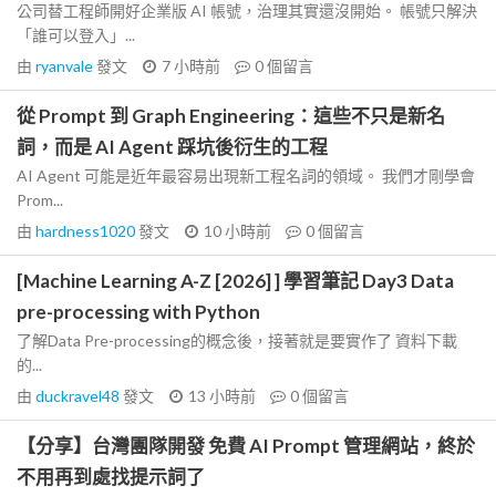
公司替工程師開好企業版 AI 帳號，治理其實還沒開始。 帳號只解決
「誰可以登入」...
由
ryanvale
發文
7 小時前
0
個留言
從 Prompt 到 Graph Engineering：這些不只是新名
詞，而是 AI Agent 踩坑後衍生的工程
AI Agent 可能是近年最容易出現新工程名詞的領域。 我們才剛學會
Prom...
由
hardness1020
發文
10 小時前
0
個留言
[Machine Learning A-Z [2026] ] 學習筆記 Day3 Data
pre-processing with Python
了解Data Pre-processing的概念後，接著就是要實作了 資料下載
的...
由
duckravel48
發文
13 小時前
0
個留言
【分享】台灣團隊開發 免費 AI Prompt 管理網站，終於
不用再到處找提示詞了