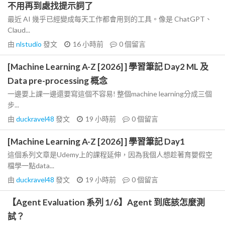
不用再到處找提示詞了
最近 AI 幾乎已經變成每天工作都會用到的工具。像是 ChatGPT、
Claud...
由
nlstudio
發文
16 小時前
0
個留言
[Machine Learning A-Z [2026] ] 學習筆記 Day2 ML 及
Data pre-processing 概念
一邊要上課一邊還要寫這個不容易! 整個machine learning分成三個
步...
由
duckravel48
發文
19 小時前
0
個留言
[Machine Learning A-Z [2026] ] 學習筆記 Day1
這個系列文章是Udemy上的課程延伸，因為我個人想趁著育嬰假空
檔學一點data...
由
duckravel48
發文
19 小時前
0
個留言
【Agent Evaluation 系列 1/6】Agent 到底該怎麼測
試？