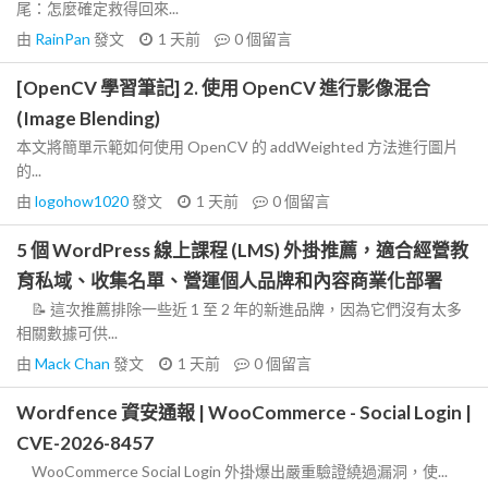
尾：怎麼確定救得回來...
由
RainPan
發文
1 天前
0
個留言
[OpenCV 學習筆記] 2. 使用 OpenCV 進行影像混合
(Image Blending)
本文將簡單示範如何使用 OpenCV 的 addWeighted 方法進行圖片
的...
由
logohow1020
發文
1 天前
0
個留言
5 個 WordPress 線上課程 (LMS) 外掛推薦，適合經營教
育私域、收集名單、營運個人品牌和內容商業化部署
📝 這次推薦排除一些近 1 至 2 年的新進品牌，因為它們沒有太多
相關數據可供...
由
Mack Chan
發文
1 天前
0
個留言
Wordfence 資安通報 | WooCommerce - Social Login |
CVE-2026-8457
WooCommerce Social Login 外掛爆出嚴重驗證繞過漏洞，使...