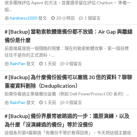
很多團隊評估 Agent 的方法，其實還停留在評估 Chatbot。 準備一
組...
由
hardness1020
發文
20 小時前
1
個留言
# [Backup] 當勒索軟體連備份都不放過：Air Gap 與離線
備份是什麼
前面幾篇提過一個殘酷的現實：現在的勒索軟體攻擊，第一個目標
往往不是你的正式資料，...
由
RainPan
發文
1 天前
0
個留言
# [Backup] 為什麼備份設備可以塞進 30 倍的資料？聊聊
重複資料刪除（Deduplication）
如果你看過企業級備份設備（例如 Dell PowerProtect DD 系列）...
由
RainPan
發文
1 天前
0
個留言
# [Backup] 備份界最常被跳過的一步：還原演練，以及
為什麼「沒演練過的備份」等於沒備份
這個系列第4篇聊過「有備份不等於救得回來」，今天把這個主題收