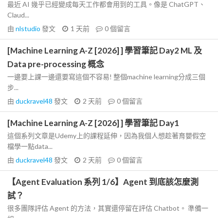
最近 AI 幾乎已經變成每天工作都會用到的工具。像是 ChatGPT、
Claud...
由
nlstudio
發文
1 天前
0
個留言
[Machine Learning A-Z [2026] ] 學習筆記 Day2 ML 及
Data pre-processing 概念
一邊要上課一邊還要寫這個不容易! 整個machine learning分成三個
步...
由
duckravel48
發文
2 天前
0
個留言
[Machine Learning A-Z [2026] ] 學習筆記 Day1
這個系列文章是Udemy上的課程延伸，因為我個人想趁著育嬰假空
檔學一點data...
由
duckravel48
發文
2 天前
0
個留言
【Agent Evaluation 系列 1/6】Agent 到底該怎麼測
試？
很多團隊評估 Agent 的方法，其實還停留在評估 Chatbot。 準備一