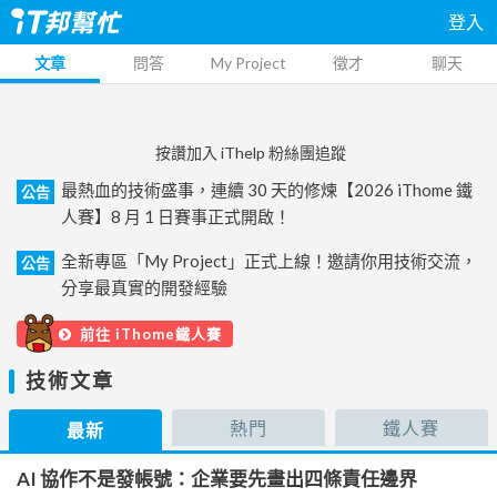
登入
文章
問答
My Project
徵才
聊天
按讚加入 iThelp 粉絲團追蹤
最熱血的技術盛事，連續 30 天的修煉【2026 iThome 鐵
公告
人賽】8 月 1 日賽事正式開啟！
全新專區「My Project」正式上線！邀請你用技術交流，
公告
分享最真實的開發經驗
前往 iThome鐵人賽
技術文章
熱門
鐵人賽
最新
AI 協作不是發帳號：企業要先畫出四條責任邊界