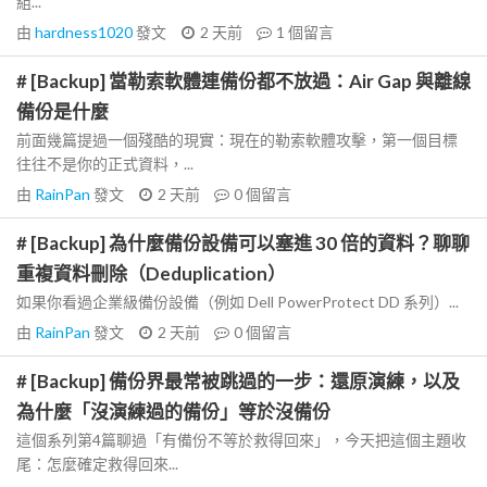
組...
由
hardness1020
發文
2 天前
1
個留言
# [Backup] 當勒索軟體連備份都不放過：Air Gap 與離線
備份是什麼
前面幾篇提過一個殘酷的現實：現在的勒索軟體攻擊，第一個目標
往往不是你的正式資料，...
由
RainPan
發文
2 天前
0
個留言
# [Backup] 為什麼備份設備可以塞進 30 倍的資料？聊聊
重複資料刪除（Deduplication）
如果你看過企業級備份設備（例如 Dell PowerProtect DD 系列）...
由
RainPan
發文
2 天前
0
個留言
# [Backup] 備份界最常被跳過的一步：還原演練，以及
為什麼「沒演練過的備份」等於沒備份
這個系列第4篇聊過「有備份不等於救得回來」，今天把這個主題收
尾：怎麼確定救得回來...