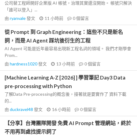
公司替工程師開好企業版 AI 帳號，治理其實還沒開始。 帳號只解決
「誰可以登入」...
由
ryanvale
發文
11 小時前
0
個留言
從 Prompt 到 Graph Engineering：這些不只是新名
詞，而是 AI Agent 踩坑後衍生的工程
AI Agent 可能是近年最容易出現新工程名詞的領域。 我們才剛學會
Prom...
由
hardness1020
發文
13 小時前
0
個留言
[Machine Learning A-Z [2026] ] 學習筆記 Day3 Data
pre-processing with Python
了解Data Pre-processing的概念後，接著就是要實作了 資料下載
的...
由
duckravel48
發文
16 小時前
0
個留言
【分享】台灣團隊開發 免費 AI Prompt 管理網站，終於
不用再到處找提示詞了