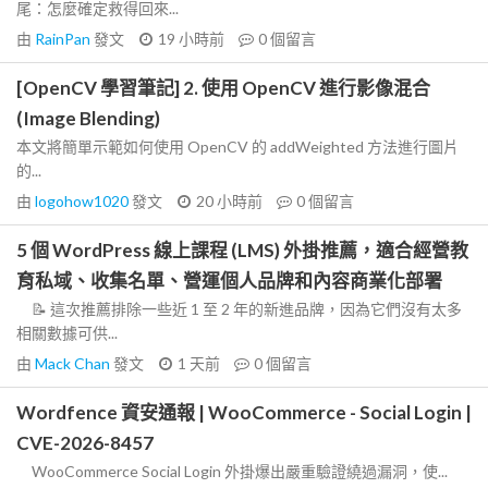
尾：怎麼確定救得回來...
由
RainPan
發文
19 小時前
0
個留言
[OpenCV 學習筆記] 2. 使用 OpenCV 進行影像混合
(Image Blending)
本文將簡單示範如何使用 OpenCV 的 addWeighted 方法進行圖片
的...
由
logohow1020
發文
20 小時前
0
個留言
5 個 WordPress 線上課程 (LMS) 外掛推薦，適合經營教
育私域、收集名單、營運個人品牌和內容商業化部署
📝 這次推薦排除一些近 1 至 2 年的新進品牌，因為它們沒有太多
相關數據可供...
由
Mack Chan
發文
1 天前
0
個留言
Wordfence 資安通報 | WooCommerce - Social Login |
CVE-2026-8457
WooCommerce Social Login 外掛爆出嚴重驗證繞過漏洞，使...