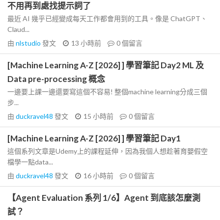
不用再到處找提示詞了
最近 AI 幾乎已經變成每天工作都會用到的工具。像是 ChatGPT、
Claud...
由
nlstudio
發文
13 小時前
0
個留言
[Machine Learning A-Z [2026] ] 學習筆記 Day2 ML 及
Data pre-processing 概念
一邊要上課一邊還要寫這個不容易! 整個machine learning分成三個
步...
由
duckravel48
發文
15 小時前
0
個留言
[Machine Learning A-Z [2026] ] 學習筆記 Day1
這個系列文章是Udemy上的課程延伸，因為我個人想趁著育嬰假空
檔學一點data...
由
duckravel48
發文
16 小時前
0
個留言
【Agent Evaluation 系列 1/6】Agent 到底該怎麼測
試？