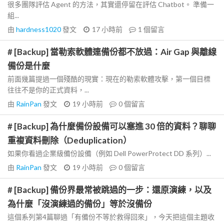
很多團隊評估 Agent 的方法，其實還停留在評估 Chatbot。 準備一
組...
由
hardness1020
發文
17 小時前
1
個留言
# [Backup] 當勒索軟體連備份都不放過：Air Gap 與離線
備份是什麼
前面幾篇提過一個殘酷的現實：現在的勒索軟體攻擊，第一個目標
往往不是你的正式資料，...
由
RainPan
發文
19 小時前
0
個留言
# [Backup] 為什麼備份設備可以塞進 30 倍的資料？聊聊
重複資料刪除（Deduplication）
如果你看過企業級備份設備（例如 Dell PowerProtect DD 系列）...
由
RainPan
發文
19 小時前
0
個留言
# [Backup] 備份界最常被跳過的一步：還原演練，以及
為什麼「沒演練過的備份」等於沒備份
這個系列第4篇聊過「有備份不等於救得回來」，今天把這個主題收