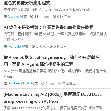
混合式影像分析應用程式
本教學將示範如何使用 Angular、Firebase AI Logic 與 G...
由
Connie
發文
11 小時前
0
個留言
AI 協作不是發帳號：企業要先畫出四條責任邊界
公司替工程師開好企業版 AI 帳號，治理其實還沒開始。 帳號只解決
「誰可以登入」...
由
ryanvale
發文
1 天前
0
個留言
從 Prompt 到 Graph Engineering：這些不只是新名
詞，而是 AI Agent 踩坑後衍生的工程
AI Agent 可能是近年最容易出現新工程名詞的領域。 我們才剛學會
Prom...
由
hardness1020
發文
1 天前
0
個留言
[Machine Learning A-Z [2026] ] 學習筆記 Day3 Data
pre-processing with Python
了解Data Pre-processing的概念後，接著就是要實作了 資料下載