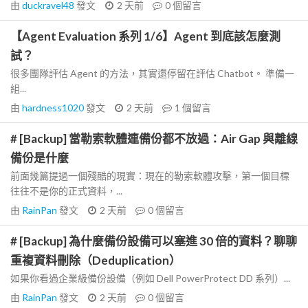
由
duckravel48
發文
2 天前
0
個留言
【Agent Evaluation 系列 1/6】Agent 到底該怎麼測
試？
很多團隊評估 Agent 的方法，其實還停留在評估 Chatbot。 準備一
組...
由
hardness1020
發文
2 天前
1
個留言
# [Backup] 當勒索軟體連備份都不放過：Air Gap 與離線
備份是什麼
前面幾篇提過一個殘酷的現實：現在的勒索軟體攻擊，第一個目標
往往不是你的正式資料，...
由
RainPan
發文
2 天前
0
個留言
# [Backup] 為什麼備份設備可以塞進 30 倍的資料？聊聊
重複資料刪除（Deduplication）
如果你看過企業級備份設備（例如 Dell PowerProtect DD 系列）...
由
RainPan
發文
2 天前
0
個留言