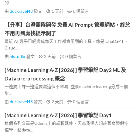
的...
由
duckravel48
發文
1 天前
0
個留言
【分享】台灣團隊開發 免費 AI Prompt 管理網站，終於
不用再到處找提示詞了
最近 AI 幾乎已經變成每天工作都會用到的工具。像是 ChatGPT、
Claud...
由
nlstudio
發文
2 天前
0
個留言
[Machine Learning A-Z [2026] ] 學習筆記 Day2 ML 及
Data pre-processing 概念
一邊要上課一邊還要寫這個不容易! 整個machine learning分成三個
步...
由
duckravel48
發文
2 天前
0
個留言
[Machine Learning A-Z [2026] ] 學習筆記 Day1
這個系列文章是Udemy上的課程延伸，因為我個人想趁著育嬰假空
檔學一點data...