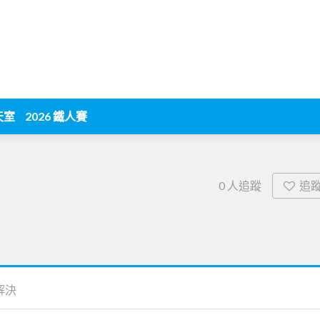
天室
2026 鐵人賽
追
0
人追蹤
解決