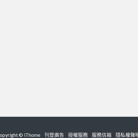
right ©
iThome
刊登廣告
授權服務
服務信箱
隱私權聲