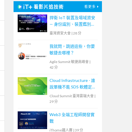
看影片追技術
看更多
捍衛 IoT 裝置及場域資安
— 身份識別、裝置鑑別、
災害還原
臺灣資安大會
|
28 分
我就問，跳過這些，你要
敏捷去哪裡？
Agile Summit 敏捷高峰會
|
42 分
Cloud Infrastructure - 誰
說單機不能 SDS 軟體定義
儲存
Cloud Summit 臺灣雲端大會
|
29 分
Web3 全端工程師開發實
戰
iThome鐵人賽
|
39 分