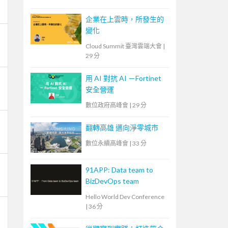
企業在上雲時，所發生的
變化
Cloud Summit 臺灣雲端大會
|
29 分
用 AI 對抗 AI －Fortinet
安全營運
數位政府高峰會
|
29 分
翻轉高雄 邁向淨零城市
數位永續高峰會
|
33 分
91APP: Data team to
BizDevOps team
Hello World Dev Conference
|
36 分