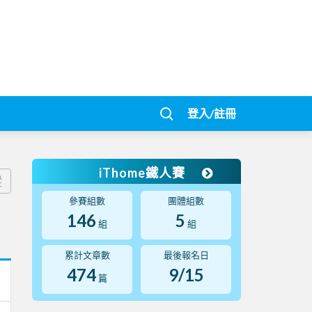
登入/註冊
iThome鐵人賽
蹤
參賽組數
團體組數
146
5
組
組
累計文章數
最後報名日
474
9/15
篇