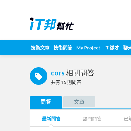
技術文章
技術問答
My Project
iT 徵才
聊
cors
相關問答
共有
15
則問答
問答
文章
最新問答
熱門問答
已