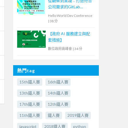
從觀察到實踐：打造符合
公司需求的GitLab
DevOps流水線
Hello World Dev Conference
|
38 分
【政府 AI 服務建立與配
套措施】
數位政府高峰會
|
34 分
熱門tag
15th鐵人賽
16th鐵人賽
13th鐵人賽
14th鐵人賽
17th鐵人賽
12th鐵人賽
11th鐵人賽
鐵人賽
2019鐵人賽
javascript
2018鐵人賽
python