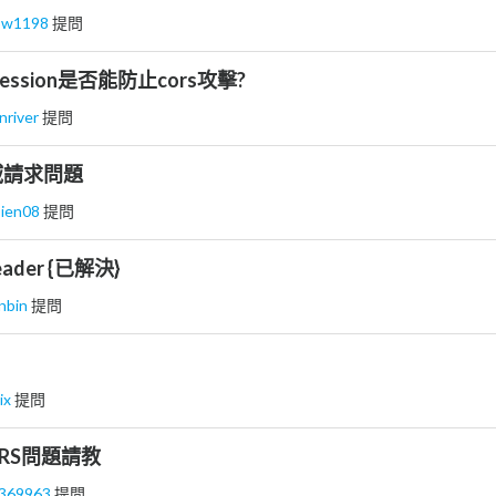
ow1198
提問
ession是否能防止cors攻擊?
nriver
提問
網域請求問題
sien08
提問
eader {已解決}
anbin
提問
ix
提問
CORS問題請教
s369963
提問