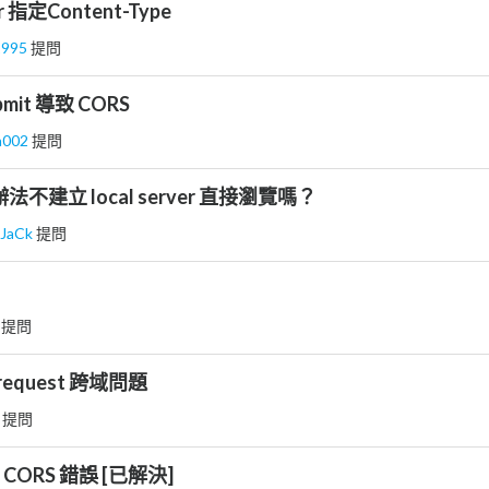
 指定Content-Type
1995
提問
ubmit 導致 CORS
in002
提問
辦法不建立 local server 直接瀏覽嗎？
sJaCk
提問
路
提問
w request 跨域問題
t
提問
.1 CORS 錯誤 [已解決]