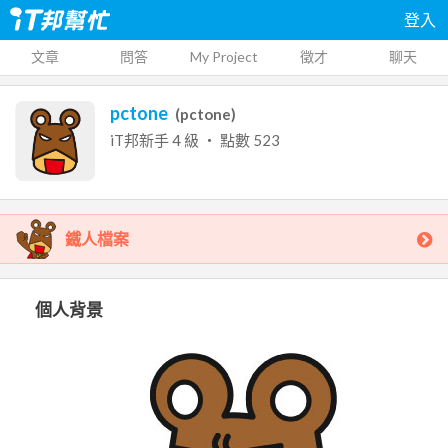
登入
文章
問答
My Project
徵才
聊天
pctone
(
pctone
)
iT邦新手
4
級 ‧ 點數
523
鐵人檔案
個人背景