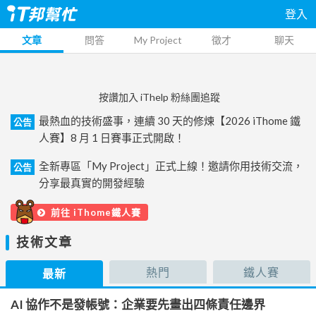
登入
文章
問答
My Project
徵才
聊天
按讚加入 iThelp 粉絲團追蹤
最熱血的技術盛事，連續 30 天的修煉【2026 iThome 鐵
公告
人賽】8 月 1 日賽事正式開啟！
全新專區「My Project」正式上線！邀請你用技術交流，
公告
分享最真實的開發經驗
前往 iThome鐵人賽
技術文章
熱門
鐵人賽
最新
AI 協作不是發帳號：企業要先畫出四條責任邊界