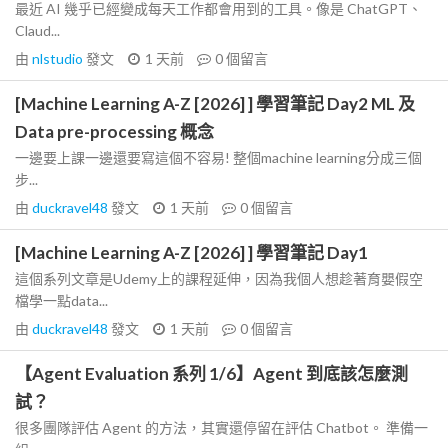
最近 AI 幾乎已經變成每天工作都會用到的工具。像是 ChatGPT、
Claud...
由
nlstudio
發文
1 天前
0
個留言
[Machine Learning A-Z [2026] ] 學習筆記 Day2 ML 及
Data pre-processing 概念
一邊要上課一邊還要寫這個不容易! 整個machine learning分成三個
步...
由
duckravel48
發文
1 天前
0
個留言
[Machine Learning A-Z [2026] ] 學習筆記 Day1
這個系列文章是Udemy上的課程延伸，因為我個人想趁著育嬰假空
檔學一點data...
由
duckravel48
發文
1 天前
0
個留言
【Agent Evaluation 系列 1/6】Agent 到底該怎麼測
試？
很多團隊評估 Agent 的方法，其實還停留在評估 Chatbot。 準備一