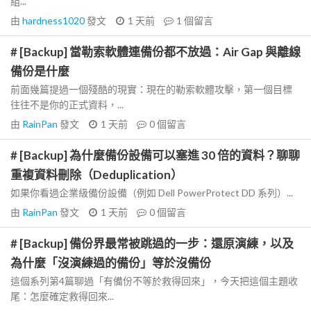
組...
由
hardness1020
發文
1 天前
1
個留言
# [Backup] 當勒索軟體連備份都不放過：Air Gap 與離線
備份是什麼
前面幾篇提過一個殘酷的現實：現在的勒索軟體攻擊，第一個目標
往往不是你的正式資料，...
由
RainPan
發文
1 天前
0
個留言
# [Backup] 為什麼備份設備可以塞進 30 倍的資料？聊聊
重複資料刪除（Deduplication）
如果你看過企業級備份設備（例如 Dell PowerProtect DD 系列）...
由
RainPan
發文
1 天前
0
個留言
# [Backup] 備份界最常被跳過的一步：還原演練，以及
為什麼「沒演練過的備份」等於沒備份
這個系列第4篇聊過「有備份不等於救得回來」，今天把這個主題收
尾：怎麼確定救得回來...