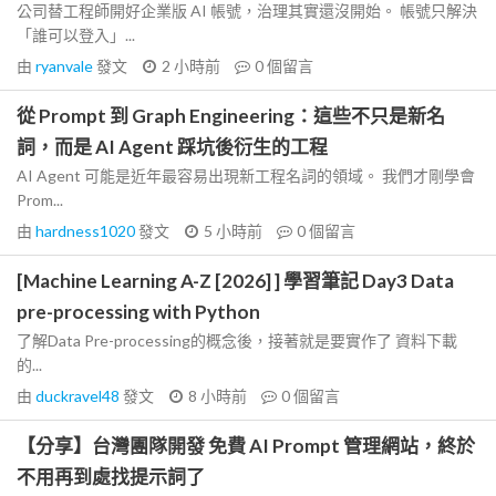
公司替工程師開好企業版 AI 帳號，治理其實還沒開始。 帳號只解決
「誰可以登入」...
由
ryanvale
發文
2 小時前
0
個留言
從 Prompt 到 Graph Engineering：這些不只是新名
詞，而是 AI Agent 踩坑後衍生的工程
AI Agent 可能是近年最容易出現新工程名詞的領域。 我們才剛學會
Prom...
由
hardness1020
發文
5 小時前
0
個留言
[Machine Learning A-Z [2026] ] 學習筆記 Day3 Data
pre-processing with Python
了解Data Pre-processing的概念後，接著就是要實作了 資料下載
的...
由
duckravel48
發文
8 小時前
0
個留言
【分享】台灣團隊開發 免費 AI Prompt 管理網站，終於
不用再到處找提示詞了