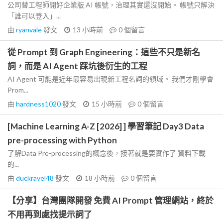
公司替工程師開好企業版 AI 帳號，治理其實還沒開始。 帳號只解決
「誰可以登入」...
由
ryanvale
發文
13 小時前
0
個留言
從 Prompt 到 Graph Engineering：這些不只是新名
詞，而是 AI Agent 踩坑後衍生的工程
AI Agent 可能是近年最容易出現新工程名詞的領域。 我們才剛學會
Prom...
由
hardness1020
發文
15 小時前
0
個留言
[Machine Learning A-Z [2026] ] 學習筆記 Day3 Data
pre-processing with Python
了解Data Pre-processing的概念後，接著就是要實作了 資料下載
的...
由
duckravel48
發文
18 小時前
0
個留言
【分享】台灣團隊開發 免費 AI Prompt 管理網站，終於
不用再到處找提示詞了