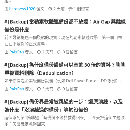
組...
由
hardness1020
發文
2 天前
1
個留言
# [Backup] 當勒索軟體連備份都不放過：Air Gap 與離線
備份是什麼
前面幾篇提過一個殘酷的現實：現在的勒索軟體攻擊，第一個目標
往往不是你的正式資料，...
由
RainPan
發文
2 天前
0
個留言
# [Backup] 為什麼備份設備可以塞進 30 倍的資料？聊聊
重複資料刪除（Deduplication）
如果你看過企業級備份設備（例如 Dell PowerProtect DD 系列）...
由
RainPan
發文
2 天前
0
個留言
# [Backup] 備份界最常被跳過的一步：還原演練，以及
為什麼「沒演練過的備份」等於沒備份
這個系列第4篇聊過「有備份不等於救得回來」，今天把這個主題收
尾：怎麼確定救得回來...