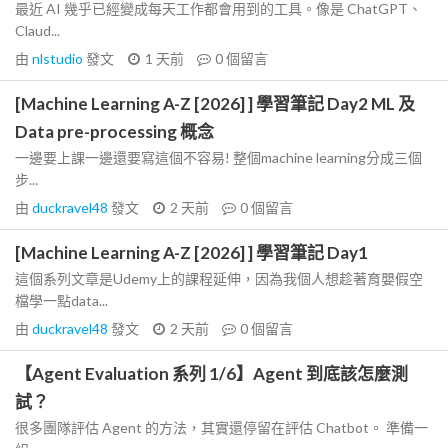
最近 AI 幾乎已經變成每天工作都會用到的工具。像是 ChatGPT、
Claud...
由
nlstudio
發文
1 天前
0
個留言
[Machine Learning A-Z [2026] ] 學習筆記 Day2 ML 及
Data pre-processing 概念
一邊要上課一邊還要寫這個不容易! 整個machine learning分成三個
步...
由
duckravel48
發文
2 天前
0
個留言
[Machine Learning A-Z [2026] ] 學習筆記 Day1
這個系列文章是Udemy上的課程延伸，因為我個人想趁著育嬰假空
檔學一點data...
由
duckravel48
發文
2 天前
0
個留言
【Agent Evaluation 系列 1/6】Agent 到底該怎麼測
試？
很多團隊評估 Agent 的方法，其實還停留在評估 Chatbot。 準備一