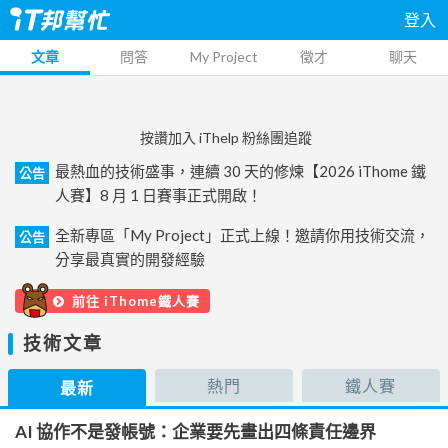
登入
文章
問答
My Project
徵才
聊天
按讚加入 iThelp 粉絲團追蹤
最熱血的技術盛事，連續 30 天的修煉【2026 iThome 鐵
公告
人賽】8 月 1 日賽事正式開啟！
全新專區「My Project」正式上線！邀請你用技術交流，
公告
分享最真實的開發經驗
前往 iThome鐵人賽
技術文章
熱門
鐵人賽
最新
AI 協作不是發帳號：企業要先畫出四條責任邊界