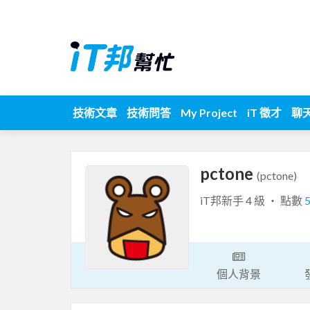
技術文章
技術問答
My Project
iT 徵才
聊
pctone
(pctone)
iT邦新手 4 級 ‧ 點數
個人背景