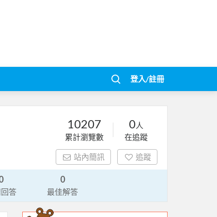
登入/註冊
10207
0
人
累計瀏覽數
在追蹤
站內簡訊
追蹤
0
0
請回答
最佳解答