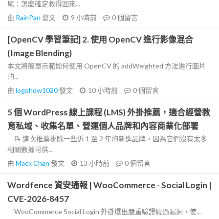
尾：怎麼確定救得回來...
由
RainPan
發文
9 小時前
0
個留言
[OpenCV 學習筆記] 2. 使用 OpenCV 進行影像混合
(Image Blending)
本文將簡單示範如何使用 OpenCV 的 addWeighted 方法進行圖片
的...
由
logohow1020
發文
10 小時前
0
個留言
5 個 WordPress 線上課程 (LMS) 外掛推薦，適合經營教
育私域、收集名單、營運個人品牌和內容商業化部署
📝 這次推薦排除一些近 1 至 2 年的新進品牌，因為它們沒有太多
相關數據可供...
由
Mack Chan
發文
13 小時前
0
個留言
Wordfence 資安通報 | WooCommerce - Social Login |
CVE-2026-8457
WooCommerce Social Login 外掛爆出嚴重驗證繞過漏洞，使...