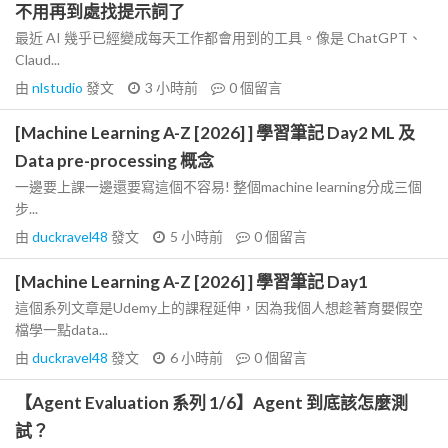
不用再到處找提示詞了
最近 AI 幾乎已經變成每天工作都會用到的工具。像是 ChatGPT、
Claud...
由
nlstudio
發文
3 小時前
0
個留言
[Machine Learning A-Z [2026] ] 學習筆記 Day2 ML 及
Data pre-processing 概念
一邊要上課一邊還要寫這個不容易! 整個machine learning分成三個
步...
由
duckravel48
發文
5 小時前
0
個留言
[Machine Learning A-Z [2026] ] 學習筆記 Day1
這個系列文章是Udemy上的課程延伸，因為我個人想趁著育嬰假空
檔學一點data...
由
duckravel48
發文
6 小時前
0
個留言
【Agent Evaluation 系列 1/6】Agent 到底該怎麼測
試？