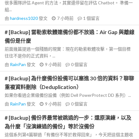
很多團隊評估 Agent 的方法，其實還停留在評估 Chatbot。 準備一
組...
由
hardness1020
發文
7 小時前
1
個留言
# [Backup] 當勒索軟體連備份都不放過：Air Gap 與離線
備份是什麼
前面幾篇提過一個殘酷的現實：現在的勒索軟體攻擊，第一個目標
往往不是你的正式資料，...
由
RainPan
發文
9 小時前
0
個留言
# [Backup] 為什麼備份設備可以塞進 30 倍的資料？聊聊
重複資料刪除（Deduplication）
如果你看過企業級備份設備（例如 Dell PowerProtect DD 系列）...
由
RainPan
發文
9 小時前
0
個留言
# [Backup] 備份界最常被跳過的一步：還原演練，以及
為什麼「沒演練過的備份」等於沒備份
這個系列第4篇聊過「有備份不等於救得回來」，今天把這個主題收