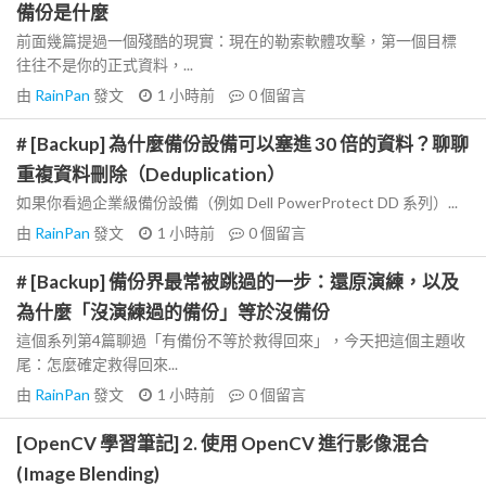
備份是什麼
前面幾篇提過一個殘酷的現實：現在的勒索軟體攻擊，第一個目標
往往不是你的正式資料，...
由
RainPan
發文
1 小時前
0
個留言
# [Backup] 為什麼備份設備可以塞進 30 倍的資料？聊聊
重複資料刪除（Deduplication）
如果你看過企業級備份設備（例如 Dell PowerProtect DD 系列）...
由
RainPan
發文
1 小時前
0
個留言
# [Backup] 備份界最常被跳過的一步：還原演練，以及
為什麼「沒演練過的備份」等於沒備份
這個系列第4篇聊過「有備份不等於救得回來」，今天把這個主題收
尾：怎麼確定救得回來...
由
RainPan
發文
1 小時前
0
個留言
[OpenCV 學習筆記] 2. 使用 OpenCV 進行影像混合
(Image Blending)