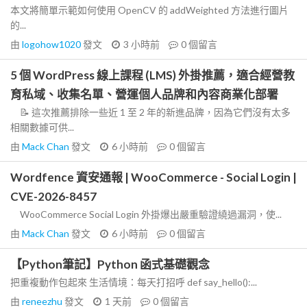
本文將簡單示範如何使用 OpenCV 的 addWeighted 方法進行圖片
的...
由
logohow1020
發文
3 小時前
0
個留言
5 個 WordPress 線上課程 (LMS) 外掛推薦，適合經營教
育私域、收集名單、營運個人品牌和內容商業化部署
📝 這次推薦排除一些近 1 至 2 年的新進品牌，因為它們沒有太多
相關數據可供...
由
Mack Chan
發文
6 小時前
0
個留言
Wordfence 資安通報 | WooCommerce - Social Login |
CVE-2026-8457
WooCommerce Social Login 外掛爆出嚴重驗證繞過漏洞，使...
由
Mack Chan
發文
6 小時前
0
個留言
【Python筆記】Python 函式基礎觀念
把重複動作包起來 生活情境：每天打招呼 def say_hello():...
由
reneezhu
發文
1 天前
0
個留言