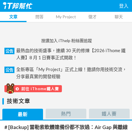
登入
文章
問答
My Project
徵才
聊天
按讚加入 iThelp 粉絲團追蹤
最熱血的技術盛事，連續 30 天的修煉【2026 iThome 鐵
公告
人賽】8 月 1 日賽事正式開啟！
全新專區「My Project」正式上線！邀請你用技術交流，
公告
分享最真實的開發經驗
前往 iThome鐵人賽
技術文章
熱門
鐵人賽
最新
# [Backup] 當勒索軟體連備份都不放過：Air Gap 與離線