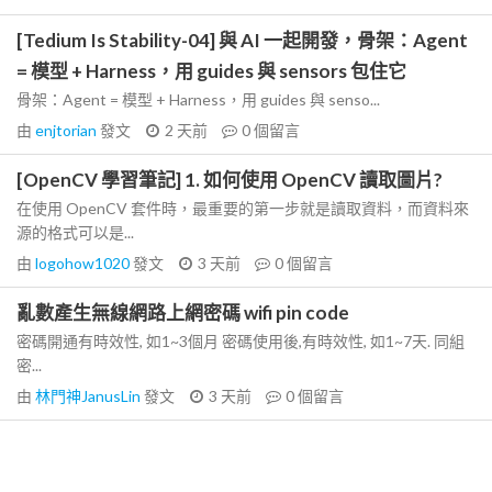
[Tedium Is Stability-04] 與 AI 一起開發，骨架：Agent
= 模型 + Harness，用 guides 與 sensors 包住它
骨架：Agent = 模型 + Harness，用 guides 與 senso...
由
enjtorian
發文
2 天前
0
個留言
[OpenCV 學習筆記] 1. 如何使用 OpenCV 讀取圖片?
在使用 OpenCV 套件時，最重要的第一步就是讀取資料，而資料來
源的格式可以是...
由
logohow1020
發文
3 天前
0
個留言
亂數產生無線網路上網密碼 wifi pin code
密碼開通有時效性, 如1~3個月 密碼使用後,有時效性, 如1~7天. 同組
密...
由
林門神JanusLin
發文
3 天前
0
個留言