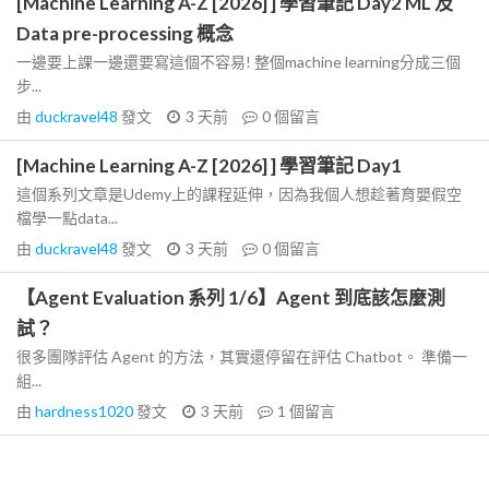
[Machine Learning A-Z [2026] ] 學習筆記 Day2 ML 及
Data pre-processing 概念
一邊要上課一邊還要寫這個不容易! 整個machine learning分成三個
步...
由
duckravel48
發文
3 天前
0
個留言
[Machine Learning A-Z [2026] ] 學習筆記 Day1
這個系列文章是Udemy上的課程延伸，因為我個人想趁著育嬰假空
檔學一點data...
由
duckravel48
發文
3 天前
0
個留言
【Agent Evaluation 系列 1/6】Agent 到底該怎麼測
試？
很多團隊評估 Agent 的方法，其實還停留在評估 Chatbot。 準備一
組...
由
hardness1020
發文
3 天前
1
個留言