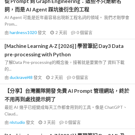
從 Prompt 到 Graph Engineering：這些不只是新名
詞，而是 AI Agent 踩坑後衍生的工程
AI Agent 可能是近年最容易出現新工程名詞的領域。 我們才剛學會
Prom...
由
hardness1020
發文
2 天前
0
個留言
[Machine Learning A-Z [2026] ] 學習筆記 Day3 Data
pre-processing with Python
了解Data Pre-processing的概念後，接著就是要實作了 資料下載
的...
由
duckravel48
發文
2 天前
0
個留言
【分享】台灣團隊開發 免費 AI Prompt 管理網站，終於
不用再到處找提示詞了
最近 AI 幾乎已經變成每天工作都會用到的工具。像是 ChatGPT、
Claud...
由
nlstudio
發文
3 天前
0
個留言