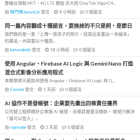
整機台灣製 MIT，4G LTE 模組 非大陸 DrayTek VigorC4...
由
林門神JanusLin
發文
8 小時前
0
個留言
同一篇內容翻成十種語言，要換掉的不只是詞，是節日
我們做的是一套「上傳一張孩子的照片，就寫出並畫出一本繪本」
的產品，內容要以十種語...
由
lumorakids
發文
18 小時前
0
個留言
使用 Angular、Firebase AI Logic 與 Gemini Nano 打造
混合式影像分析應用程式
本教學將示範如何使用 Angular、Firebase AI Logic 與 G...
由
Connie
發文
1 天前
0
個留言
AI 協作不是發帳號：企業要先畫出四條責任邊界
公司替工程師開好企業版 AI 帳號，治理其實還沒開始。 帳號只解決
「誰可以登入」...
由
ryanvale
發文
2 天前
0
個留言