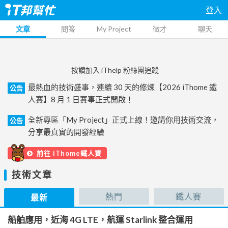
登入
文章
問答
My Project
徵才
聊天
按讚加入 iThelp 粉絲團追蹤
最熱血的技術盛事，連續 30 天的修煉【2026 iThome 鐵
公告
人賽】8 月 1 日賽事正式開啟！
全新專區「My Project」正式上線！邀請你用技術交流，
公告
分享最真實的開發經驗
前往 iThome鐵人賽
技術文章
熱門
鐵人賽
最新
船舶應用，近海 4G LTE，航運 Starlink 整合運用