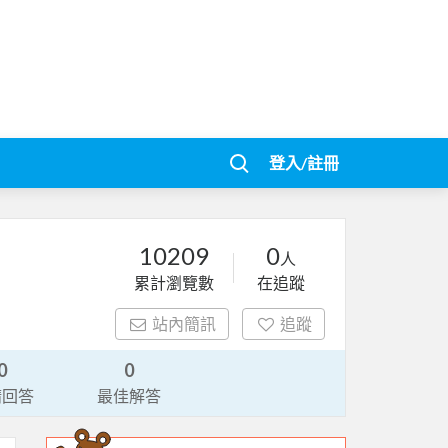
登入/註冊
10209
0
人
累計瀏覽數
在追蹤
站內簡訊
追蹤
0
0
請回答
最佳解答