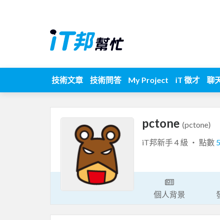
技術文章
技術問答
My Project
iT 徵才
聊
pctone
(pctone)
iT邦新手 4 級 ‧ 點數
個人背景