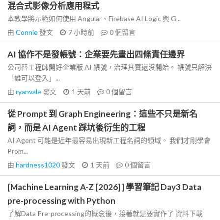
混合式影像分析應用程式
本教學將示範如何使用 Angular、Firebase AI Logic 與 G...
由
Connie
發文
7 小時前
0
個留言
AI 協作不是發帳號：企業要先畫出四條責任邊界
公司替工程師開好企業版 AI 帳號，治理其實還沒開始。 帳號只解決
「誰可以登入」...
由
ryanvale
發文
1 天前
0
個留言
從 Prompt 到 Graph Engineering：這些不只是新名
詞，而是 AI Agent 踩坑後衍生的工程
AI Agent 可能是近年最容易出現新工程名詞的領域。 我們才剛學會
Prom...
由
hardness1020
發文
1 天前
0
個留言
[Machine Learning A-Z [2026] ] 學習筆記 Day3 Data
pre-processing with Python
了解Data Pre-processing的概念後，接著就是要實作了 資料下載