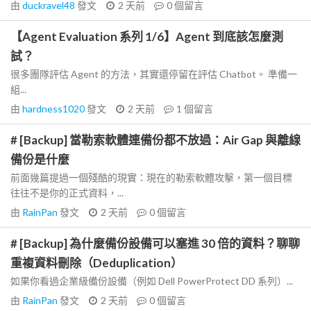
由
duckravel48
發文
2 天前
0
個留言
【Agent Evaluation 系列 1/6】Agent 到底該怎麼測
試？
很多團隊評估 Agent 的方法，其實還停留在評估 Chatbot。 準備一
組...
由
hardness1020
發文
2 天前
1
個留言
# [Backup] 當勒索軟體連備份都不放過：Air Gap 與離線
備份是什麼
前面幾篇提過一個殘酷的現實：現在的勒索軟體攻擊，第一個目標
往往不是你的正式資料，...
由
RainPan
發文
2 天前
0
個留言
# [Backup] 為什麼備份設備可以塞進 30 倍的資料？聊聊
重複資料刪除（Deduplication）
如果你看過企業級備份設備（例如 Dell PowerProtect DD 系列）...
由
RainPan
發文
2 天前
0
個留言