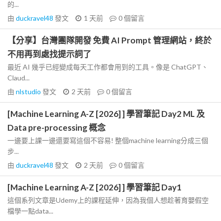
的...
由
duckravel48
發文
1 天前
0
個留言
【分享】台灣團隊開發 免費 AI Prompt 管理網站，終於
不用再到處找提示詞了
最近 AI 幾乎已經變成每天工作都會用到的工具。像是 ChatGPT、
Claud...
由
nlstudio
發文
2 天前
0
個留言
[Machine Learning A-Z [2026] ] 學習筆記 Day2 ML 及
Data pre-processing 概念
一邊要上課一邊還要寫這個不容易! 整個machine learning分成三個
步...
由
duckravel48
發文
2 天前
0
個留言
[Machine Learning A-Z [2026] ] 學習筆記 Day1
這個系列文章是Udemy上的課程延伸，因為我個人想趁著育嬰假空
檔學一點data...