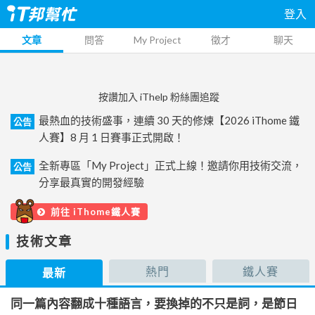
登入
文章
問答
My Project
徵才
聊天
按讚加入 iThelp 粉絲團追蹤
最熱血的技術盛事，連續 30 天的修煉【2026 iThome 鐵
公告
人賽】8 月 1 日賽事正式開啟！
全新專區「My Project」正式上線！邀請你用技術交流，
公告
分享最真實的開發經驗
前往 iThome鐵人賽
技術文章
熱門
鐵人賽
最新
同一篇內容翻成十種語言，要換掉的不只是詞，是節日