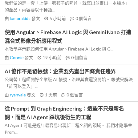
我們做的是一套「上傳一張孩子的照片，就寫出並畫出一本繪本」
的產品，內容要以十種語...
由
lumorakids
發文
5 小時前
0
個留言
使用 Angular、Firebase AI Logic 與 Gemini Nano 打造
混合式影像分析應用程式
本教學將示範如何使用 Angular、Firebase AI Logic 與 G...
由
Connie
發文
19 小時前
0
個留言
AI 協作不是發帳號：企業要先畫出四條責任邊界
公司替工程師開好企業版 AI 帳號，治理其實還沒開始。 帳號只解決
「誰可以登入」...
由
ryanvale
發文
1 天前
0
個留言
從 Prompt 到 Graph Engineering：這些不只是新名
詞，而是 AI Agent 踩坑後衍生的工程
AI Agent 可能是近年最容易出現新工程名詞的領域。 我們才剛學會
Prom...