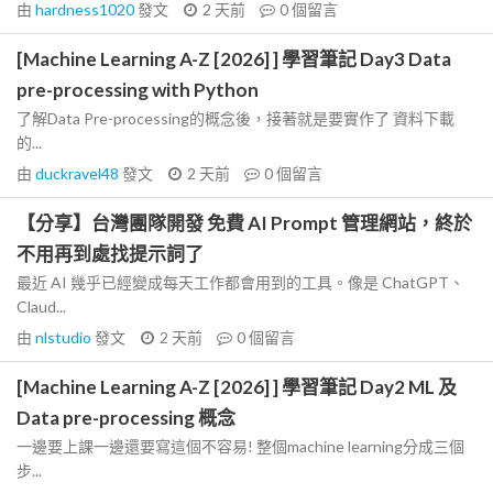
由
hardness1020
發文
2 天前
0
個留言
[Machine Learning A-Z [2026] ] 學習筆記 Day3 Data
pre-processing with Python
了解Data Pre-processing的概念後，接著就是要實作了 資料下載
的...
由
duckravel48
發文
2 天前
0
個留言
【分享】台灣團隊開發 免費 AI Prompt 管理網站，終於
不用再到處找提示詞了
最近 AI 幾乎已經變成每天工作都會用到的工具。像是 ChatGPT、
Claud...
由
nlstudio
發文
2 天前
0
個留言
[Machine Learning A-Z [2026] ] 學習筆記 Day2 ML 及
Data pre-processing 概念
一邊要上課一邊還要寫這個不容易! 整個machine learning分成三個
步...