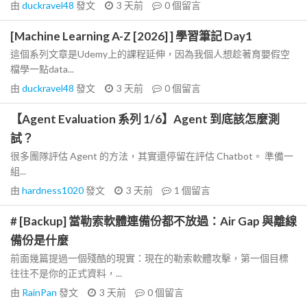
由
duckravel48
發文
3 天前
0
個留言
[Machine Learning A-Z [2026] ] 學習筆記 Day1
這個系列文章是Udemy上的課程延伸，因為我個人想趁著育嬰假空
檔學一點data...
由
duckravel48
發文
3 天前
0
個留言
【Agent Evaluation 系列 1/6】Agent 到底該怎麼測
試？
很多團隊評估 Agent 的方法，其實還停留在評估 Chatbot。 準備一
組...
由
hardness1020
發文
3 天前
1
個留言
# [Backup] 當勒索軟體連備份都不放過：Air Gap 與離線
備份是什麼
前面幾篇提過一個殘酷的現實：現在的勒索軟體攻擊，第一個目標
往往不是你的正式資料，...
由
RainPan
發文
3 天前
0
個留言