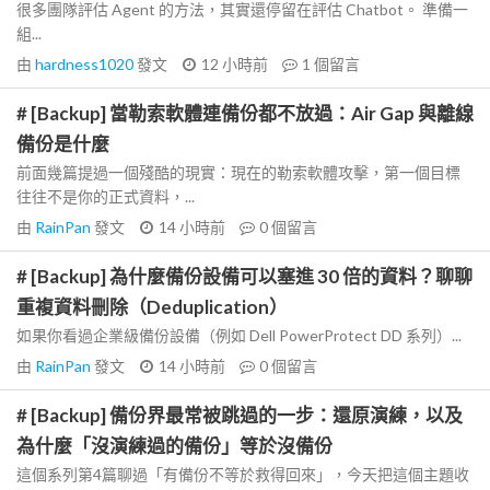
很多團隊評估 Agent 的方法，其實還停留在評估 Chatbot。 準備一
組...
由
hardness1020
發文
12 小時前
1
個留言
# [Backup] 當勒索軟體連備份都不放過：Air Gap 與離線
備份是什麼
前面幾篇提過一個殘酷的現實：現在的勒索軟體攻擊，第一個目標
往往不是你的正式資料，...
由
RainPan
發文
14 小時前
0
個留言
# [Backup] 為什麼備份設備可以塞進 30 倍的資料？聊聊
重複資料刪除（Deduplication）
如果你看過企業級備份設備（例如 Dell PowerProtect DD 系列）...
由
RainPan
發文
14 小時前
0
個留言
# [Backup] 備份界最常被跳過的一步：還原演練，以及
為什麼「沒演練過的備份」等於沒備份
這個系列第4篇聊過「有備份不等於救得回來」，今天把這個主題收