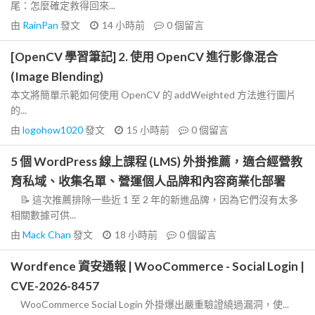
尾：怎麼確定救得回來...
由
RainPan
發文
14 小時前
0
個留言
[OpenCV 學習筆記] 2. 使用 OpenCV 進行影像混合
(Image Blending)
本文將簡單示範如何使用 OpenCV 的 addWeighted 方法進行圖片
的...
由
logohow1020
發文
15 小時前
0
個留言
5 個 WordPress 線上課程 (LMS) 外掛推薦，適合經營教
育私域、收集名單、營運個人品牌和內容商業化部署
📝 這次推薦排除一些近 1 至 2 年的新進品牌，因為它們沒有太多
相關數據可供...
由
Mack Chan
發文
18 小時前
0
個留言
Wordfence 資安通報 | WooCommerce - Social Login |
CVE-2026-8457
WooCommerce Social Login 外掛爆出嚴重驗證繞過漏洞，使...