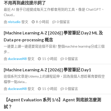
不用再到處找提示詞了
最近 AI 幾乎已經變成每天工作都會用到的工具。像是 ChatGPT、
Claud...
由
nlstudio
發文
8 小時前
0
個留言
[Machine Learning A-Z [2026] ] 學習筆記 Day2 ML 及
Data pre-processing 概念
一邊要上課一邊還要寫這個不容易! 整個machine learning分成三個
步...
由
duckravel48
發文
11 小時前
0
個留言
[Machine Learning A-Z [2026] ] 學習筆記 Day1
這個系列文章是Udemy上的課程延伸，因為我個人想趁著育嬰假空
檔學一點data...
由
duckravel48
發文
11 小時前
0
個留言
【Agent Evaluation 系列 1/6】Agent 到底該怎麼測
試？