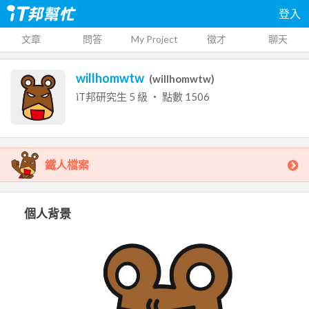
登入
文章
問答
My Project
徵才
聊天
willhomwtw
(
willhomwtw
)
iT邦研究生
5
級 ‧ 點數
1506
鐵人檔案
個人背景