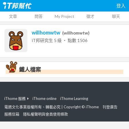
登入
文章
問答
My Project
徵才
聊天
willhomwtw
(
willhomwtw
)
iT邦研究生
5
級 ‧ 點數
1506
鐵人檔案
iThome 服務
iThome online
iThome Learning
電週文化事業版權所有、轉載必究 | Copyright © iThome
刊登廣告
服務信箱
隱私權聲明與會員使用條款