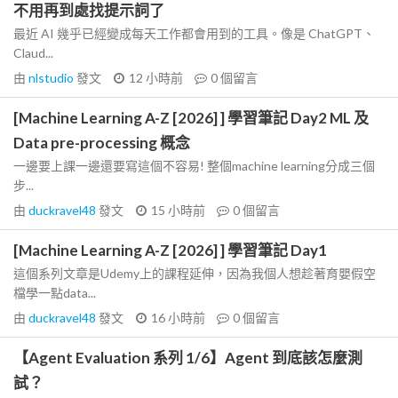
不用再到處找提示詞了
最近 AI 幾乎已經變成每天工作都會用到的工具。像是 ChatGPT、
Claud...
由
nlstudio
發文
12 小時前
0
個留言
[Machine Learning A-Z [2026] ] 學習筆記 Day2 ML 及
Data pre-processing 概念
一邊要上課一邊還要寫這個不容易! 整個machine learning分成三個
步...
由
duckravel48
發文
15 小時前
0
個留言
[Machine Learning A-Z [2026] ] 學習筆記 Day1
這個系列文章是Udemy上的課程延伸，因為我個人想趁著育嬰假空
檔學一點data...
由
duckravel48
發文
16 小時前
0
個留言
【Agent Evaluation 系列 1/6】Agent 到底該怎麼測
試？