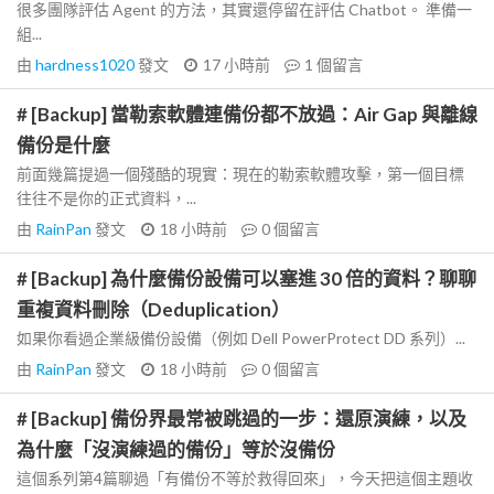
很多團隊評估 Agent 的方法，其實還停留在評估 Chatbot。 準備一
組...
由
hardness1020
發文
17 小時前
1
個留言
# [Backup] 當勒索軟體連備份都不放過：Air Gap 與離線
備份是什麼
前面幾篇提過一個殘酷的現實：現在的勒索軟體攻擊，第一個目標
往往不是你的正式資料，...
由
RainPan
發文
18 小時前
0
個留言
# [Backup] 為什麼備份設備可以塞進 30 倍的資料？聊聊
重複資料刪除（Deduplication）
如果你看過企業級備份設備（例如 Dell PowerProtect DD 系列）...
由
RainPan
發文
18 小時前
0
個留言
# [Backup] 備份界最常被跳過的一步：還原演練，以及
為什麼「沒演練過的備份」等於沒備份
這個系列第4篇聊過「有備份不等於救得回來」，今天把這個主題收