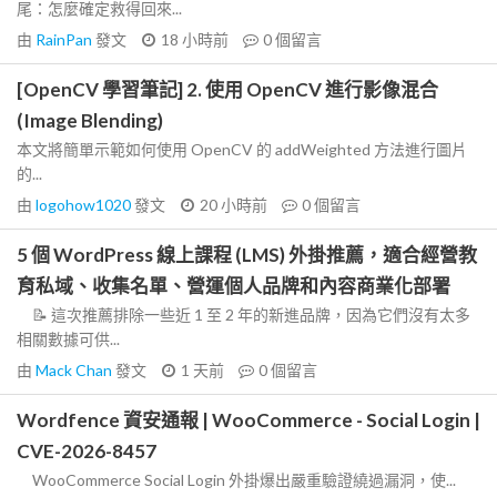
尾：怎麼確定救得回來...
由
RainPan
發文
18 小時前
0
個留言
[OpenCV 學習筆記] 2. 使用 OpenCV 進行影像混合
(Image Blending)
本文將簡單示範如何使用 OpenCV 的 addWeighted 方法進行圖片
的...
由
logohow1020
發文
20 小時前
0
個留言
5 個 WordPress 線上課程 (LMS) 外掛推薦，適合經營教
育私域、收集名單、營運個人品牌和內容商業化部署
📝 這次推薦排除一些近 1 至 2 年的新進品牌，因為它們沒有太多
相關數據可供...
由
Mack Chan
發文
1 天前
0
個留言
Wordfence 資安通報 | WooCommerce - Social Login |
CVE-2026-8457
WooCommerce Social Login 外掛爆出嚴重驗證繞過漏洞，使...