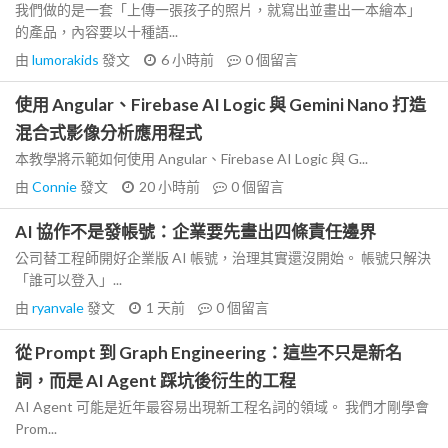
我們做的是一套「上傳一張孩子的照片，就寫出並畫出一本繪本」
的產品，內容要以十種語...
由
lumorakids
發文
6 小時前
0
個留言
使用 Angular、Firebase AI Logic 與 Gemini Nano 打造
混合式影像分析應用程式
本教學將示範如何使用 Angular、Firebase AI Logic 與 G...
由
Connie
發文
20 小時前
0
個留言
AI 協作不是發帳號：企業要先畫出四條責任邊界
公司替工程師開好企業版 AI 帳號，治理其實還沒開始。 帳號只解決
「誰可以登入」...
由
ryanvale
發文
1 天前
0
個留言
從 Prompt 到 Graph Engineering：這些不只是新名
詞，而是 AI Agent 踩坑後衍生的工程
AI Agent 可能是近年最容易出現新工程名詞的領域。 我們才剛學會
Prom...