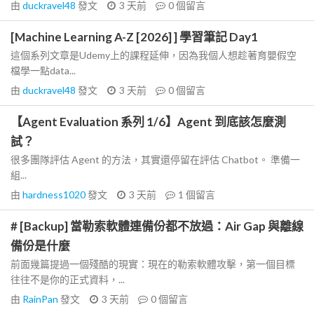
由
duckravel48
發文
3 天前
0
個留言
[Machine Learning A-Z [2026] ] 學習筆記 Day1
這個系列文章是Udemy上的課程延伸，因為我個人想趁著育嬰假空
檔學一點data...
由
duckravel48
發文
3 天前
0
個留言
【Agent Evaluation 系列 1/6】Agent 到底該怎麼測
試？
很多團隊評估 Agent 的方法，其實還停留在評估 Chatbot。 準備一
組...
由
hardness1020
發文
3 天前
1
個留言
# [Backup] 當勒索軟體連備份都不放過：Air Gap 與離線
備份是什麼
前面幾篇提過一個殘酷的現實：現在的勒索軟體攻擊，第一個目標
往往不是你的正式資料，...
由
RainPan
發文
3 天前
0
個留言