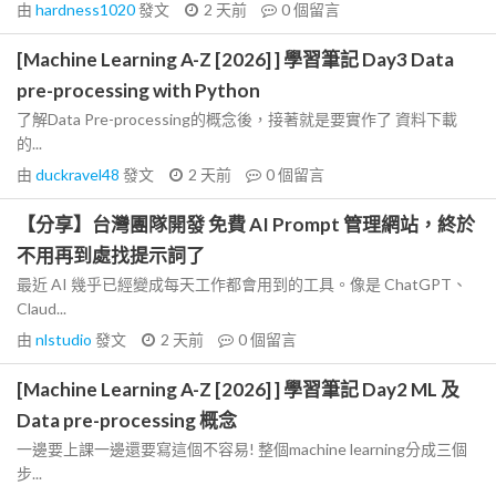
由
hardness1020
發文
2 天前
0
個留言
[Machine Learning A-Z [2026] ] 學習筆記 Day3 Data
pre-processing with Python
了解Data Pre-processing的概念後，接著就是要實作了 資料下載
的...
由
duckravel48
發文
2 天前
0
個留言
【分享】台灣團隊開發 免費 AI Prompt 管理網站，終於
不用再到處找提示詞了
最近 AI 幾乎已經變成每天工作都會用到的工具。像是 ChatGPT、
Claud...
由
nlstudio
發文
2 天前
0
個留言
[Machine Learning A-Z [2026] ] 學習筆記 Day2 ML 及
Data pre-processing 概念
一邊要上課一邊還要寫這個不容易! 整個machine learning分成三個
步...