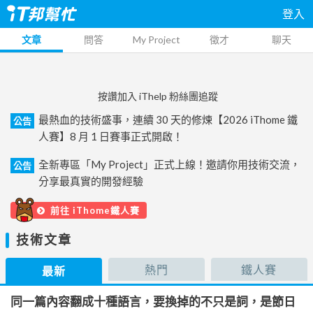
登入
文章
問答
My Project
徵才
聊天
按讚加入 iThelp 粉絲團追蹤
最熱血的技術盛事，連續 30 天的修煉【2026 iThome 鐵
公告
人賽】8 月 1 日賽事正式開啟！
全新專區「My Project」正式上線！邀請你用技術交流，
公告
分享最真實的開發經驗
前往 iThome鐵人賽
技術文章
熱門
鐵人賽
最新
同一篇內容翻成十種語言，要換掉的不只是詞，是節日