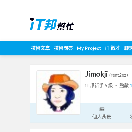
技術文章
技術問答
My Project
iT 徵才
聊
Jimokji
(rent2ez)
iT邦新手 5 級 ‧ 點數
個人背景