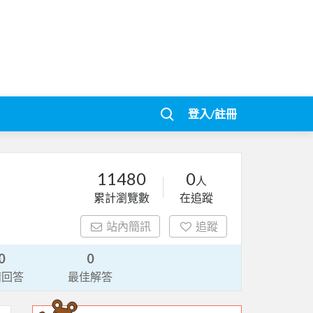
登入/註冊
11480
0
人
累計瀏覽數
在追蹤
站內簡訊
追蹤
0
0
請回答
最佳解答