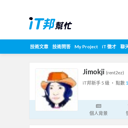
技術文章
技術問答
My Project
iT 徵才
聊
Jimokji
(rent2ez)
iT邦新手 5 級 ‧ 點數
個人背景