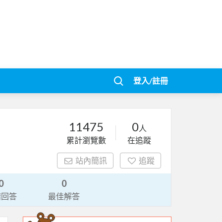
登入/註冊
11475
0
人
累計瀏覽數
在追蹤
站內簡訊
追蹤
0
0
請回答
最佳解答