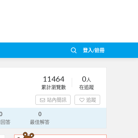
登入/註冊
11464
0
人
累計瀏覽數
在追蹤
站內簡訊
追蹤
0
0
請回答
最佳解答