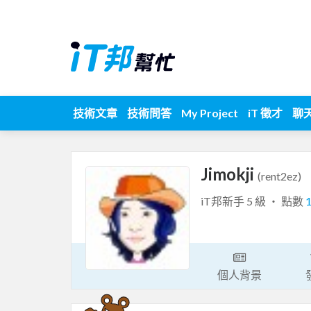
技術文章
技術問答
My Project
iT 徵才
聊
Jimokji
(rent2ez)
iT邦新手 5 級 ‧ 點數
個人背景