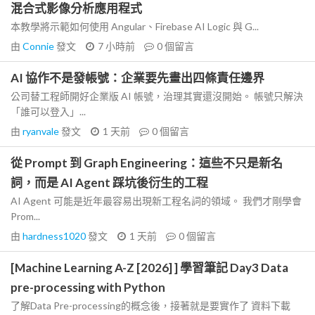
混合式影像分析應用程式
本教學將示範如何使用 Angular、Firebase AI Logic 與 G...
由
Connie
發文
7 小時前
0
個留言
AI 協作不是發帳號：企業要先畫出四條責任邊界
公司替工程師開好企業版 AI 帳號，治理其實還沒開始。 帳號只解決
「誰可以登入」...
由
ryanvale
發文
1 天前
0
個留言
從 Prompt 到 Graph Engineering：這些不只是新名
詞，而是 AI Agent 踩坑後衍生的工程
AI Agent 可能是近年最容易出現新工程名詞的領域。 我們才剛學會
Prom...
由
hardness1020
發文
1 天前
0
個留言
[Machine Learning A-Z [2026] ] 學習筆記 Day3 Data
pre-processing with Python
了解Data Pre-processing的概念後，接著就是要實作了 資料下載