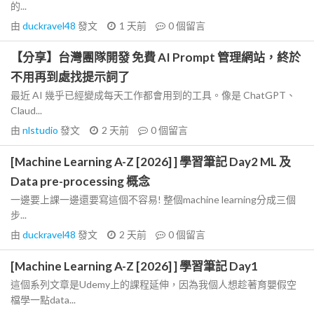
的...
由
duckravel48
發文
1 天前
0
個留言
【分享】台灣團隊開發 免費 AI Prompt 管理網站，終於
不用再到處找提示詞了
最近 AI 幾乎已經變成每天工作都會用到的工具。像是 ChatGPT、
Claud...
由
nlstudio
發文
2 天前
0
個留言
[Machine Learning A-Z [2026] ] 學習筆記 Day2 ML 及
Data pre-processing 概念
一邊要上課一邊還要寫這個不容易! 整個machine learning分成三個
步...
由
duckravel48
發文
2 天前
0
個留言
[Machine Learning A-Z [2026] ] 學習筆記 Day1
這個系列文章是Udemy上的課程延伸，因為我個人想趁著育嬰假空
檔學一點data...