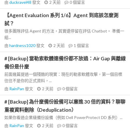
由
duckravel48
發文
2 天前
0
個留言
【Agent Evaluation 系列 1/6】Agent 到底該怎麼測
試？
很多團隊評估 Agent 的方法，其實還停留在評估 Chatbot。 準備一
組...
由
hardness1020
發文
2 天前
1
個留言
# [Backup] 當勒索軟體連備份都不放過：Air Gap 與離線
備份是什麼
前面幾篇提過一個殘酷的現實：現在的勒索軟體攻擊，第一個目標
往往不是你的正式資料，...
由
RainPan
發文
2 天前
0
個留言
# [Backup] 為什麼備份設備可以塞進 30 倍的資料？聊聊
重複資料刪除（Deduplication）
如果你看過企業級備份設備（例如 Dell PowerProtect DD 系列）...
由
RainPan
發文
2 天前
0
個留言