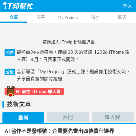
登入
文章
問答
My Project
徵才
聊天
按讚加入 iThelp 粉絲團追蹤
最熱血的技術盛事，連續 30 天的修煉【2026 iThome 鐵
公告
人賽】8 月 1 日賽事正式開啟！
全新專區「My Project」正式上線！邀請你用技術交流，
公告
分享最真實的開發經驗
前往 iThome鐵人賽
技術文章
熱門
鐵人賽
最新
AI 協作不是發帳號：企業要先畫出四條責任邊界