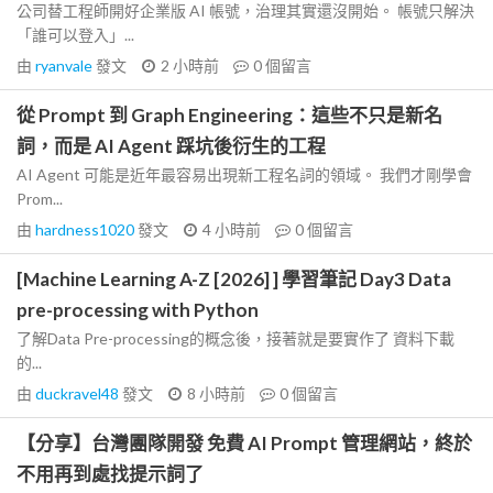
公司替工程師開好企業版 AI 帳號，治理其實還沒開始。 帳號只解決
「誰可以登入」...
由
ryanvale
發文
2 小時前
0
個留言
從 Prompt 到 Graph Engineering：這些不只是新名
詞，而是 AI Agent 踩坑後衍生的工程
AI Agent 可能是近年最容易出現新工程名詞的領域。 我們才剛學會
Prom...
由
hardness1020
發文
4 小時前
0
個留言
[Machine Learning A-Z [2026] ] 學習筆記 Day3 Data
pre-processing with Python
了解Data Pre-processing的概念後，接著就是要實作了 資料下載
的...
由
duckravel48
發文
8 小時前
0
個留言
【分享】台灣團隊開發 免費 AI Prompt 管理網站，終於
不用再到處找提示詞了