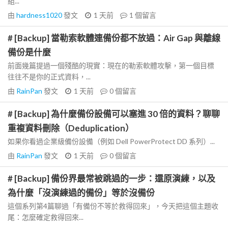
組...
由
hardness1020
發文
1 天前
1
個留言
# [Backup] 當勒索軟體連備份都不放過：Air Gap 與離線
備份是什麼
前面幾篇提過一個殘酷的現實：現在的勒索軟體攻擊，第一個目標
往往不是你的正式資料，...
由
RainPan
發文
1 天前
0
個留言
# [Backup] 為什麼備份設備可以塞進 30 倍的資料？聊聊
重複資料刪除（Deduplication）
如果你看過企業級備份設備（例如 Dell PowerProtect DD 系列）...
由
RainPan
發文
1 天前
0
個留言
# [Backup] 備份界最常被跳過的一步：還原演練，以及
為什麼「沒演練過的備份」等於沒備份
這個系列第4篇聊過「有備份不等於救得回來」，今天把這個主題收
尾：怎麼確定救得回來...