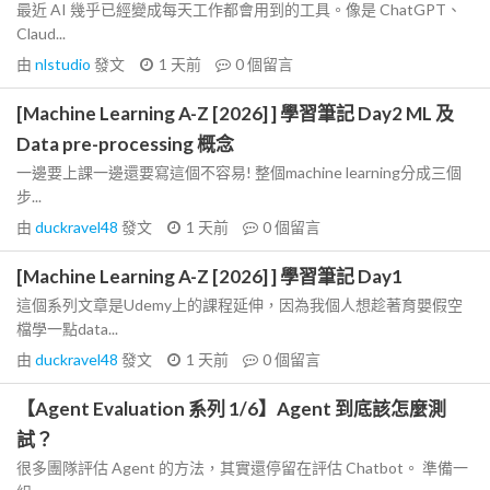
最近 AI 幾乎已經變成每天工作都會用到的工具。像是 ChatGPT、
Claud...
由
nlstudio
發文
1 天前
0
個留言
[Machine Learning A-Z [2026] ] 學習筆記 Day2 ML 及
Data pre-processing 概念
一邊要上課一邊還要寫這個不容易! 整個machine learning分成三個
步...
由
duckravel48
發文
1 天前
0
個留言
[Machine Learning A-Z [2026] ] 學習筆記 Day1
這個系列文章是Udemy上的課程延伸，因為我個人想趁著育嬰假空
檔學一點data...
由
duckravel48
發文
1 天前
0
個留言
【Agent Evaluation 系列 1/6】Agent 到底該怎麼測
試？
很多團隊評估 Agent 的方法，其實還停留在評估 Chatbot。 準備一