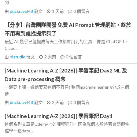
的...
由
duckravel48
發文
1 天前
0
個留言
【分享】台灣團隊開發 免費 AI Prompt 管理網站，終於
不用再到處找提示詞了
最近 AI 幾乎已經變成每天工作都會用到的工具。像是 ChatGPT、
Claud...
由
nlstudio
發文
2 天前
0
個留言
[Machine Learning A-Z [2026] ] 學習筆記 Day2 ML 及
Data pre-processing 概念
一邊要上課一邊還要寫這個不容易! 整個machine learning分成三個
步...
由
duckravel48
發文
2 天前
0
個留言
[Machine Learning A-Z [2026] ] 學習筆記 Day1
這個系列文章是Udemy上的課程延伸，因為我個人想趁著育嬰假空
檔學一點data...