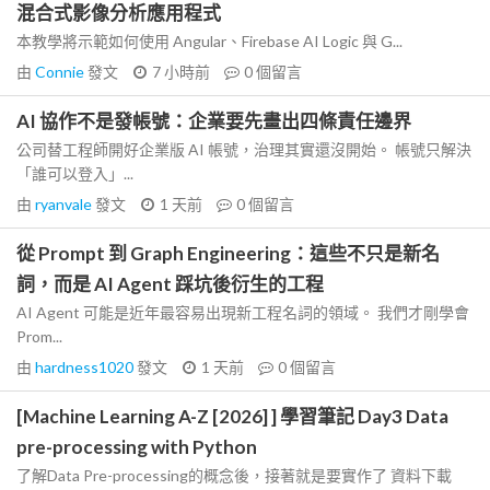
混合式影像分析應用程式
本教學將示範如何使用 Angular、Firebase AI Logic 與 G...
由
Connie
發文
7 小時前
0
個留言
AI 協作不是發帳號：企業要先畫出四條責任邊界
公司替工程師開好企業版 AI 帳號，治理其實還沒開始。 帳號只解決
「誰可以登入」...
由
ryanvale
發文
1 天前
0
個留言
從 Prompt 到 Graph Engineering：這些不只是新名
詞，而是 AI Agent 踩坑後衍生的工程
AI Agent 可能是近年最容易出現新工程名詞的領域。 我們才剛學會
Prom...
由
hardness1020
發文
1 天前
0
個留言
[Machine Learning A-Z [2026] ] 學習筆記 Day3 Data
pre-processing with Python
了解Data Pre-processing的概念後，接著就是要實作了 資料下載