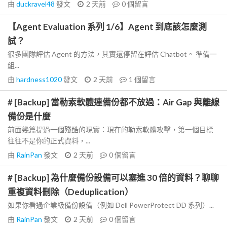
由
duckravel48
發文
2 天前
0
個留言
【Agent Evaluation 系列 1/6】Agent 到底該怎麼測
試？
很多團隊評估 Agent 的方法，其實還停留在評估 Chatbot。 準備一
組...
由
hardness1020
發文
2 天前
1
個留言
# [Backup] 當勒索軟體連備份都不放過：Air Gap 與離線
備份是什麼
前面幾篇提過一個殘酷的現實：現在的勒索軟體攻擊，第一個目標
往往不是你的正式資料，...
由
RainPan
發文
2 天前
0
個留言
# [Backup] 為什麼備份設備可以塞進 30 倍的資料？聊聊
重複資料刪除（Deduplication）
如果你看過企業級備份設備（例如 Dell PowerProtect DD 系列）...
由
RainPan
發文
2 天前
0
個留言