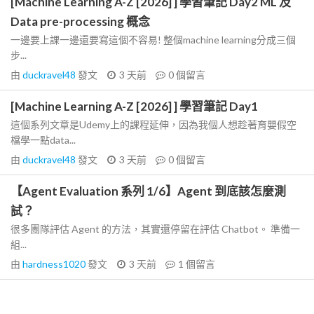
[Machine Learning A-Z [2026] ] 學習筆記 Day2 ML 及
Data pre-processing 概念
一邊要上課一邊還要寫這個不容易! 整個machine learning分成三個
步...
由
duckravel48
發文
3 天前
0
個留言
[Machine Learning A-Z [2026] ] 學習筆記 Day1
這個系列文章是Udemy上的課程延伸，因為我個人想趁著育嬰假空
檔學一點data...
由
duckravel48
發文
3 天前
0
個留言
【Agent Evaluation 系列 1/6】Agent 到底該怎麼測
試？
很多團隊評估 Agent 的方法，其實還停留在評估 Chatbot。 準備一
組...
由
hardness1020
發文
3 天前
1
個留言