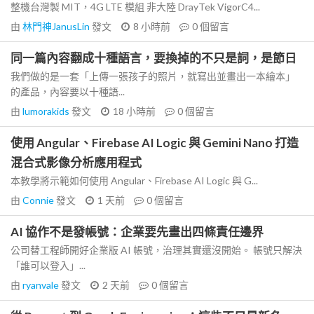
整機台灣製 MIT，4G LTE 模組 非大陸 DrayTek VigorC4...
由
林門神JanusLin
發文
8 小時前
0
個留言
同一篇內容翻成十種語言，要換掉的不只是詞，是節日
我們做的是一套「上傳一張孩子的照片，就寫出並畫出一本繪本」
的產品，內容要以十種語...
由
lumorakids
發文
18 小時前
0
個留言
使用 Angular、Firebase AI Logic 與 Gemini Nano 打造
混合式影像分析應用程式
本教學將示範如何使用 Angular、Firebase AI Logic 與 G...
由
Connie
發文
1 天前
0
個留言
AI 協作不是發帳號：企業要先畫出四條責任邊界
公司替工程師開好企業版 AI 帳號，治理其實還沒開始。 帳號只解決
「誰可以登入」...
由
ryanvale
發文
2 天前
0
個留言