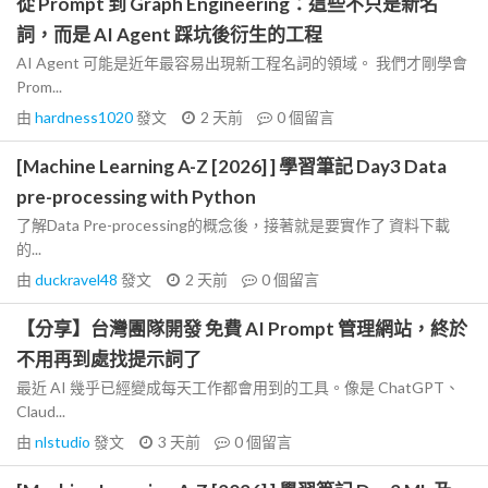
從 Prompt 到 Graph Engineering：這些不只是新名
詞，而是 AI Agent 踩坑後衍生的工程
AI Agent 可能是近年最容易出現新工程名詞的領域。 我們才剛學會
Prom...
由
hardness1020
發文
2 天前
0
個留言
[Machine Learning A-Z [2026] ] 學習筆記 Day3 Data
pre-processing with Python
了解Data Pre-processing的概念後，接著就是要實作了 資料下載
的...
由
duckravel48
發文
2 天前
0
個留言
【分享】台灣團隊開發 免費 AI Prompt 管理網站，終於
不用再到處找提示詞了
最近 AI 幾乎已經變成每天工作都會用到的工具。像是 ChatGPT、
Claud...
由
nlstudio
發文
3 天前
0
個留言