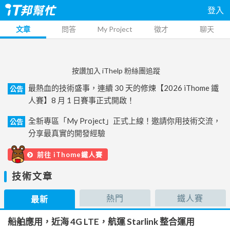
登入
文章
問答
My Project
徵才
聊天
按讚加入 iThelp 粉絲團追蹤
最熱血的技術盛事，連續 30 天的修煉【2026 iThome 鐵
公告
人賽】8 月 1 日賽事正式開啟！
全新專區「My Project」正式上線！邀請你用技術交流，
公告
分享最真實的開發經驗
前往 iThome鐵人賽
技術文章
熱門
鐵人賽
最新
船舶應用，近海 4G LTE，航運 Starlink 整合運用