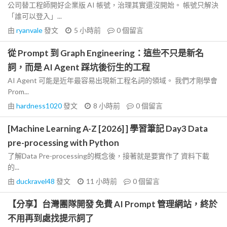
公司替工程師開好企業版 AI 帳號，治理其實還沒開始。 帳號只解決
「誰可以登入」...
由
ryanvale
發文
5 小時前
0
個留言
從 Prompt 到 Graph Engineering：這些不只是新名
詞，而是 AI Agent 踩坑後衍生的工程
AI Agent 可能是近年最容易出現新工程名詞的領域。 我們才剛學會
Prom...
由
hardness1020
發文
8 小時前
0
個留言
[Machine Learning A-Z [2026] ] 學習筆記 Day3 Data
pre-processing with Python
了解Data Pre-processing的概念後，接著就是要實作了 資料下載
的...
由
duckravel48
發文
11 小時前
0
個留言
【分享】台灣團隊開發 免費 AI Prompt 管理網站，終於
不用再到處找提示詞了