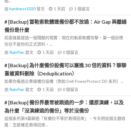
組...
由
hardness1020
發文
1 天前
1
個留言
# [Backup] 當勒索軟體連備份都不放過：Air Gap 與離線
備份是什麼
前面幾篇提過一個殘酷的現實：現在的勒索軟體攻擊，第一個目標
往往不是你的正式資料，...
由
RainPan
發文
1 天前
0
個留言
# [Backup] 為什麼備份設備可以塞進 30 倍的資料？聊聊
重複資料刪除（Deduplication）
如果你看過企業級備份設備（例如 Dell PowerProtect DD 系列）...
由
RainPan
發文
1 天前
0
個留言
# [Backup] 備份界最常被跳過的一步：還原演練，以及
為什麼「沒演練過的備份」等於沒備份
這個系列第4篇聊過「有備份不等於救得回來」，今天把這個主題收
尾：怎麼確定救得回來...