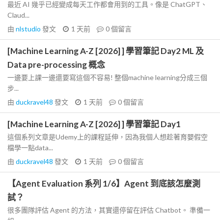
最近 AI 幾乎已經變成每天工作都會用到的工具。像是 ChatGPT、
Claud...
由
nlstudio
發文
1 天前
0
個留言
[Machine Learning A-Z [2026] ] 學習筆記 Day2 ML 及
Data pre-processing 概念
一邊要上課一邊還要寫這個不容易! 整個machine learning分成三個
步...
由
duckravel48
發文
1 天前
0
個留言
[Machine Learning A-Z [2026] ] 學習筆記 Day1
這個系列文章是Udemy上的課程延伸，因為我個人想趁著育嬰假空
檔學一點data...
由
duckravel48
發文
1 天前
0
個留言
【Agent Evaluation 系列 1/6】Agent 到底該怎麼測
試？
很多團隊評估 Agent 的方法，其實還停留在評估 Chatbot。 準備一