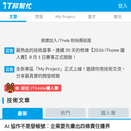
登入
文章
問答
My Project
徵才
聊天
按讚加入 iThelp 粉絲團追蹤
最熱血的技術盛事，連續 30 天的修煉【2026 iThome 鐵
公告
人賽】8 月 1 日賽事正式開啟！
全新專區「My Project」正式上線！邀請你用技術交流，
公告
分享最真實的開發經驗
前往 iThome鐵人賽
技術文章
熱門
鐵人賽
最新
AI 協作不是發帳號：企業要先畫出四條責任邊界