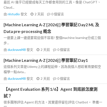
最近 AI 幾乎已經變成每天工作都會用到的工具。像是 ChatGPT、
Claud...
由
nlstudio
發文
2 天前
0
個留言
[Machine Learning A-Z [2026] ] 學習筆記 Day2 ML 及
Data pre-processing 概念
一邊要上課一邊還要寫這個不容易! 整個machine learning分成三個
步...
由
duckravel48
發文
2 天前
0
個留言
[Machine Learning A-Z [2026] ] 學習筆記 Day1
這個系列文章是Udemy上的課程延伸，因為我個人想趁著育嬰假空
檔學一點data...
由
duckravel48
發文
2 天前
0
個留言
【Agent Evaluation 系列 1/6】Agent 到底該怎麼測
試？
很多團隊評估 Agent 的方法，其實還停留在評估 Chatbot。 準備一