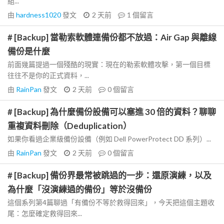
組...
由
hardness1020
發文
2 天前
1
個留言
# [Backup] 當勒索軟體連備份都不放過：Air Gap 與離線
備份是什麼
前面幾篇提過一個殘酷的現實：現在的勒索軟體攻擊，第一個目標
往往不是你的正式資料，...
由
RainPan
發文
2 天前
0
個留言
# [Backup] 為什麼備份設備可以塞進 30 倍的資料？聊聊
重複資料刪除（Deduplication）
如果你看過企業級備份設備（例如 Dell PowerProtect DD 系列）...
由
RainPan
發文
2 天前
0
個留言
# [Backup] 備份界最常被跳過的一步：還原演練，以及
為什麼「沒演練過的備份」等於沒備份
這個系列第4篇聊過「有備份不等於救得回來」，今天把這個主題收
尾：怎麼確定救得回來...