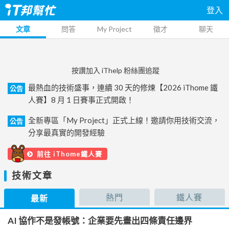
登入
文章
問答
My Project
徵才
聊天
按讚加入 iThelp 粉絲團追蹤
最熱血的技術盛事，連續 30 天的修煉【2026 iThome 鐵
公告
人賽】8 月 1 日賽事正式開啟！
全新專區「My Project」正式上線！邀請你用技術交流，
公告
分享最真實的開發經驗
前往 iThome鐵人賽
技術文章
熱門
鐵人賽
最新
AI 協作不是發帳號：企業要先畫出四條責任邊界