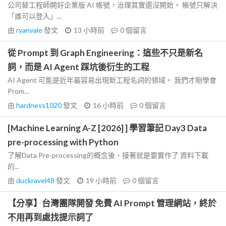
公司替工程師開好企業版 AI 帳號，治理其實還沒開始。 帳號只解決
「誰可以登入」...
由
ryanvale
發文
13 小時前
0
個留言
從 Prompt 到 Graph Engineering：這些不只是新名
詞，而是 AI Agent 踩坑後衍生的工程
AI Agent 可能是近年最容易出現新工程名詞的領域。 我們才剛學會
Prom...
由
hardness1020
發文
16 小時前
0
個留言
[Machine Learning A-Z [2026] ] 學習筆記 Day3 Data
pre-processing with Python
了解Data Pre-processing的概念後，接著就是要實作了 資料下載
的...
由
duckravel48
發文
19 小時前
0
個留言
【分享】台灣團隊開發 免費 AI Prompt 管理網站，終於
不用再到處找提示詞了