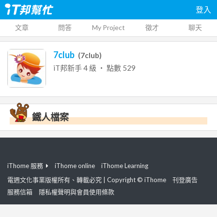
登入
文章
問答
My Project
徵才
聊天
7club
(
7club
)
iT邦新手
4
級 ‧ 點數
529
鐵人檔案
iThome 服務
iThome online
iThome Learning
電週文化事業版權所有、轉載必究 | Copyright © iThome
刊登廣告
服務信箱
隱私權聲明與會員使用條款