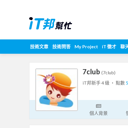
技術文章
技術問答
My Project
iT 徵才
聊
7club
(7club)
iT邦新手 4 級 ‧ 點數
個人背景