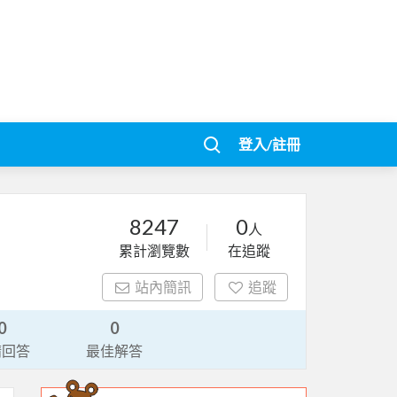
登入/註冊
8247
0
人
累計瀏覽數
在追蹤
站內簡訊
追蹤
0
0
請回答
最佳解答