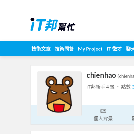
技術文章
技術問答
My Project
iT 徵才
聊
chienhao
(chienh
iT邦新手 4 級 ‧ 點數
個人背景