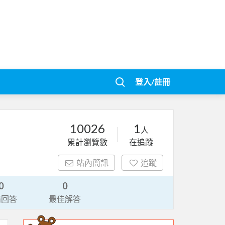
登入/註冊
10026
1
人
累計瀏覽數
在追蹤
站內簡訊
追蹤
0
0
請回答
最佳解答