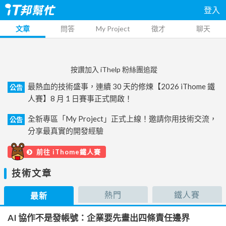
登入
文章
問答
My Project
徵才
聊天
按讚加入 iThelp 粉絲團追蹤
最熱血的技術盛事，連續 30 天的修煉【2026 iThome 鐵
公告
人賽】8 月 1 日賽事正式開啟！
全新專區「My Project」正式上線！邀請你用技術交流，
公告
分享最真實的開發經驗
前往 iThome鐵人賽
技術文章
熱門
鐵人賽
最新
AI 協作不是發帳號：企業要先畫出四條責任邊界