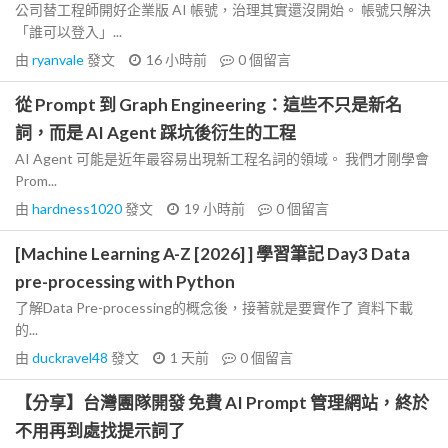
公司替工程師開好企業版 AI 帳號，治理其實還沒開始。 帳號只解決
「誰可以登入」...
由
ryanvale
發文
16 小時前
0
個留言
從 Prompt 到 Graph Engineering：這些不只是新名
詞，而是 AI Agent 踩坑後衍生的工程
AI Agent 可能是近年最容易出現新工程名詞的領域。 我們才剛學會
Prom...
由
hardness1020
發文
19 小時前
0
個留言
[Machine Learning A-Z [2026] ] 學習筆記 Day3 Data
pre-processing with Python
了解Data Pre-processing的概念後，接著就是要實作了 資料下載
的...
由
duckravel48
發文
1 天前
0
個留言
【分享】台灣團隊開發 免費 AI Prompt 管理網站，終於
不用再到處找提示詞了