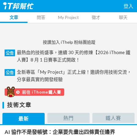
登入
文章
問答
My Project
徵才
聊天
按讚加入 iThelp 粉絲團追蹤
最熱血的技術盛事，連續 30 天的修煉【2026 iThome 鐵
公告
人賽】8 月 1 日賽事正式開啟！
全新專區「My Project」正式上線！邀請你用技術交流，
公告
分享最真實的開發經驗
前往 iThome鐵人賽
技術文章
熱門
鐵人賽
最新
AI 協作不是發帳號：企業要先畫出四條責任邊界