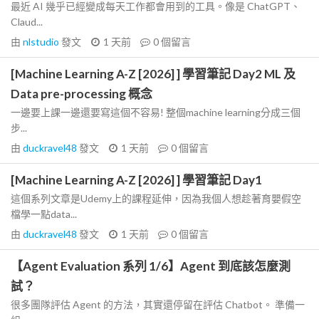
最近 AI 幾乎已經變成每天工作都會用到的工具。像是 ChatGPT、
Claud...
由
nlstudio
發文
1 天前
0
個留言
[Machine Learning A-Z [2026] ] 學習筆記 Day2 ML 及
Data pre-processing 概念
一邊要上課一邊還要寫這個不容易! 整個machine learning分成三個
步...
由
duckravel48
發文
1 天前
0
個留言
[Machine Learning A-Z [2026] ] 學習筆記 Day1
這個系列文章是Udemy上的課程延伸，因為我個人想趁著育嬰假空
檔學一點data...
由
duckravel48
發文
1 天前
0
個留言
【Agent Evaluation 系列 1/6】Agent 到底該怎麼測
試？
很多團隊評估 Agent 的方法，其實還停留在評估 Chatbot。 準備一