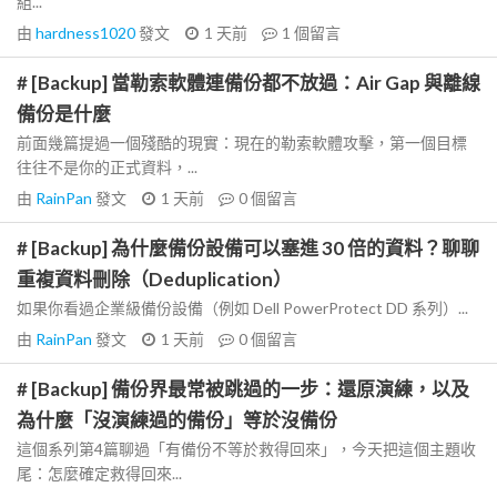
組...
由
hardness1020
發文
1 天前
1
個留言
# [Backup] 當勒索軟體連備份都不放過：Air Gap 與離線
備份是什麼
前面幾篇提過一個殘酷的現實：現在的勒索軟體攻擊，第一個目標
往往不是你的正式資料，...
由
RainPan
發文
1 天前
0
個留言
# [Backup] 為什麼備份設備可以塞進 30 倍的資料？聊聊
重複資料刪除（Deduplication）
如果你看過企業級備份設備（例如 Dell PowerProtect DD 系列）...
由
RainPan
發文
1 天前
0
個留言
# [Backup] 備份界最常被跳過的一步：還原演練，以及
為什麼「沒演練過的備份」等於沒備份
這個系列第4篇聊過「有備份不等於救得回來」，今天把這個主題收
尾：怎麼確定救得回來...