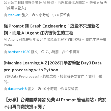
公司替工程師開好企業版 AI 帳號，治理其實還沒開始。 帳號只解決
「誰可以登入」...
由
ryanvale
發文
5 小時前
0
個留言
從 Prompt 到 Graph Engineering：這些不只是新名
詞，而是 AI Agent 踩坑後衍生的工程
AI Agent 可能是近年最容易出現新工程名詞的領域。 我們才剛學會
Prom...
由
hardness1020
發文
7 小時前
0
個留言
[Machine Learning A-Z [2026] ] 學習筆記 Day3 Data
pre-processing with Python
了解Data Pre-processing的概念後，接著就是要實作了 資料下載
的...
由
duckravel48
發文
10 小時前
0
個留言
【分享】台灣團隊開發 免費 AI Prompt 管理網站，終於
不用再到處找提示詞了