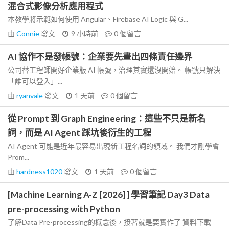
混合式影像分析應用程式
本教學將示範如何使用 Angular、Firebase AI Logic 與 G...
由
Connie
發文
9 小時前
0
個留言
AI 協作不是發帳號：企業要先畫出四條責任邊界
公司替工程師開好企業版 AI 帳號，治理其實還沒開始。 帳號只解決
「誰可以登入」...
由
ryanvale
發文
1 天前
0
個留言
從 Prompt 到 Graph Engineering：這些不只是新名
詞，而是 AI Agent 踩坑後衍生的工程
AI Agent 可能是近年最容易出現新工程名詞的領域。 我們才剛學會
Prom...
由
hardness1020
發文
1 天前
0
個留言
[Machine Learning A-Z [2026] ] 學習筆記 Day3 Data
pre-processing with Python
了解Data Pre-processing的概念後，接著就是要實作了 資料下載