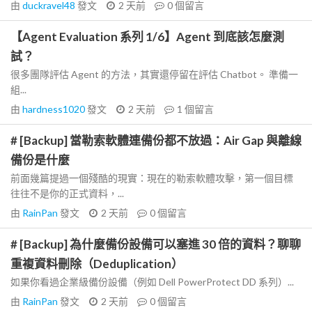
由
duckravel48
發文
2 天前
0
個留言
【Agent Evaluation 系列 1/6】Agent 到底該怎麼測
試？
很多團隊評估 Agent 的方法，其實還停留在評估 Chatbot。 準備一
組...
由
hardness1020
發文
2 天前
1
個留言
# [Backup] 當勒索軟體連備份都不放過：Air Gap 與離線
備份是什麼
前面幾篇提過一個殘酷的現實：現在的勒索軟體攻擊，第一個目標
往往不是你的正式資料，...
由
RainPan
發文
2 天前
0
個留言
# [Backup] 為什麼備份設備可以塞進 30 倍的資料？聊聊
重複資料刪除（Deduplication）
如果你看過企業級備份設備（例如 Dell PowerProtect DD 系列）...
由
RainPan
發文
2 天前
0
個留言