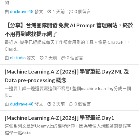
的...
由
duckravel48
發文
1 天前
0
個留言
【分享】台灣團隊開發 免費 AI Prompt 管理網站，終於
不用再到處找提示詞了
最近 AI 幾乎已經變成每天工作都會用到的工具。像是 ChatGPT、
Claud...
由
nlstudio
發文
2 天前
0
個留言
[Machine Learning A-Z [2026] ] 學習筆記 Day2 ML 及
Data pre-processing 概念
一邊要上課一邊還要寫這個不容易! 整個machine learning分成三個
步...
由
duckravel48
發文
2 天前
0
個留言
[Machine Learning A-Z [2026] ] 學習筆記 Day1
這個系列文章是Udemy上的課程延伸，因為我個人想趁著育嬰假空
檔學一點data...