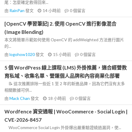
尾：怎麼確定救得回來...
由
RainPan
發文
14 小時前
0
個留言
[OpenCV 學習筆記] 2. 使用 OpenCV 進行影像混合
(Image Blending)
本文將簡單示範如何使用 OpenCV 的 addWeighted 方法進行圖片
的...
由
logohow1020
發文
15 小時前
0
個留言
5 個 WordPress 線上課程 (LMS) 外掛推薦，適合經營教
育私域、收集名單、營運個人品牌和內容商業化部署
📝 這次推薦排除一些近 1 至 2 年的新進品牌，因為它們沒有太多
相關數據可供...
由
Mack Chan
發文
18 小時前
0
個留言
Wordfence 資安通報 | WooCommerce - Social Login |
CVE-2026-8457
WooCommerce Social Login 外掛爆出嚴重驗證繞過漏洞，使...