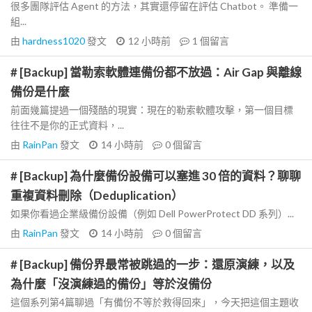
很多團隊評估 Agent 的方法，其實還停留在評估 Chatbot。 準備一
組...
由
hardness1020
發文
12 小時前
1
個留言
# [Backup] 當勒索軟體連備份都不放過：Air Gap 與離線
備份是什麼
前面幾篇提過一個殘酷的現實：現在的勒索軟體攻擊，第一個目標
往往不是你的正式資料，...
由
RainPan
發文
14 小時前
0
個留言
# [Backup] 為什麼備份設備可以塞進 30 倍的資料？聊聊
重複資料刪除（Deduplication）
如果你看過企業級備份設備（例如 Dell PowerProtect DD 系列）...
由
RainPan
發文
14 小時前
0
個留言
# [Backup] 備份界最常被跳過的一步：還原演練，以及
為什麼「沒演練過的備份」等於沒備份
這個系列第4篇聊過「有備份不等於救得回來」，今天把這個主題收