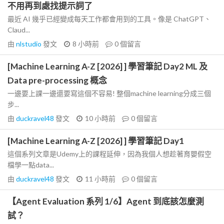
不用再到處找提示詞了
最近 AI 幾乎已經變成每天工作都會用到的工具。像是 ChatGPT、
Claud...
由
nlstudio
發文
8 小時前
0
個留言
[Machine Learning A-Z [2026] ] 學習筆記 Day2 ML 及
Data pre-processing 概念
一邊要上課一邊還要寫這個不容易! 整個machine learning分成三個
步...
由
duckravel48
發文
10 小時前
0
個留言
[Machine Learning A-Z [2026] ] 學習筆記 Day1
這個系列文章是Udemy上的課程延伸，因為我個人想趁著育嬰假空
檔學一點data...
由
duckravel48
發文
11 小時前
0
個留言
【Agent Evaluation 系列 1/6】Agent 到底該怎麼測
試？