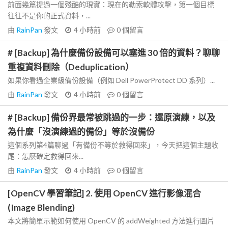
前面幾篇提過一個殘酷的現實：現在的勒索軟體攻擊，第一個目標
往往不是你的正式資料，...
由
RainPan
發文
4 小時前
0
個留言
# [Backup] 為什麼備份設備可以塞進 30 倍的資料？聊聊
重複資料刪除（Deduplication）
如果你看過企業級備份設備（例如 Dell PowerProtect DD 系列）...
由
RainPan
發文
4 小時前
0
個留言
# [Backup] 備份界最常被跳過的一步：還原演練，以及
為什麼「沒演練過的備份」等於沒備份
這個系列第4篇聊過「有備份不等於救得回來」，今天把這個主題收
尾：怎麼確定救得回來...
由
RainPan
發文
4 小時前
0
個留言
[OpenCV 學習筆記] 2. 使用 OpenCV 進行影像混合
(Image Blending)
本文將簡單示範如何使用 OpenCV 的 addWeighted 方法進行圖片