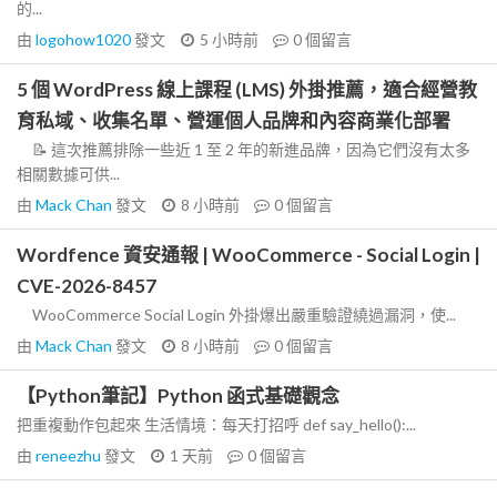
的...
由
logohow1020
發文
5 小時前
0
個留言
5 個 WordPress 線上課程 (LMS) 外掛推薦，適合經營教
育私域、收集名單、營運個人品牌和內容商業化部署
📝 這次推薦排除一些近 1 至 2 年的新進品牌，因為它們沒有太多
相關數據可供...
由
Mack Chan
發文
8 小時前
0
個留言
Wordfence 資安通報 | WooCommerce - Social Login |
CVE-2026-8457
WooCommerce Social Login 外掛爆出嚴重驗證繞過漏洞，使...
由
Mack Chan
發文
8 小時前
0
個留言
【Python筆記】Python 函式基礎觀念
把重複動作包起來 生活情境：每天打招呼 def say_hello():...
由
reneezhu
發文
1 天前
0
個留言