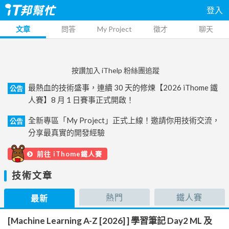
登入
文章
問答
My Project
徵才
聊天
按讚加入 iThelp 粉絲團追蹤
最熱血的技術盛事，連續 30 天的修煉【2026 iThome 鐵
公告
人賽】8 月 1 日賽事正式開啟！
全新專區「My Project」正式上線！邀請你用技術交流，
公告
分享最真實的開發經驗
前往 iThome鐵人賽
技術文章
熱門
鐵人賽
最新
[Machine Learning A-Z [2026] ] 學習筆記 Day2 ML 及