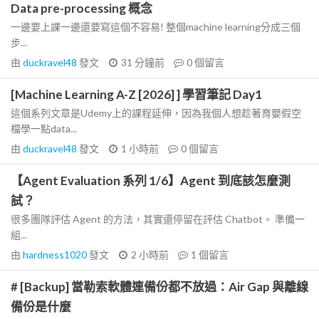
Data pre-processing 概念
一邊要上課一邊還要寫這個不容易! 整個machine learning分成三個
步...
由
duckravel48
發文
31 分鐘前
0
個留言
[Machine Learning A-Z [2026] ] 學習筆記 Day1
這個系列文章是Udemy上的課程延伸，因為我個人想趁著育嬰假空
檔學一點data...
由
duckravel48
發文
1 小時前
0
個留言
【Agent Evaluation 系列 1/6】Agent 到底該怎麼測
試？
很多團隊評估 Agent 的方法，其實還停留在評估 Chatbot。 準備一
組...
由
hardness1020
發文
2 小時前
1
個留言
# [Backup] 當勒索軟體連備份都不放過：Air Gap 與離線
備份是什麼