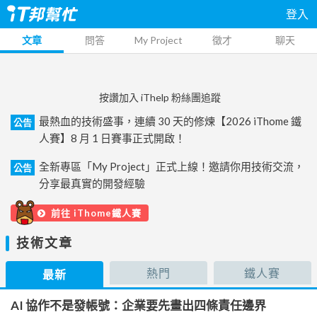
登入
文章
問答
My Project
徵才
聊天
按讚加入 iThelp 粉絲團追蹤
最熱血的技術盛事，連續 30 天的修煉【2026 iThome 鐵
公告
人賽】8 月 1 日賽事正式開啟！
全新專區「My Project」正式上線！邀請你用技術交流，
公告
分享最真實的開發經驗
前往 iThome鐵人賽
技術文章
熱門
鐵人賽
最新
AI 協作不是發帳號：企業要先畫出四條責任邊界