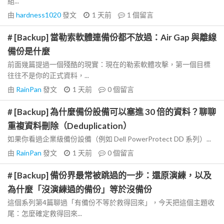
組...
由
hardness1020
發文
1 天前
1
個留言
# [Backup] 當勒索軟體連備份都不放過：Air Gap 與離線
備份是什麼
前面幾篇提過一個殘酷的現實：現在的勒索軟體攻擊，第一個目標
往往不是你的正式資料，...
由
RainPan
發文
1 天前
0
個留言
# [Backup] 為什麼備份設備可以塞進 30 倍的資料？聊聊
重複資料刪除（Deduplication）
如果你看過企業級備份設備（例如 Dell PowerProtect DD 系列）...
由
RainPan
發文
1 天前
0
個留言
# [Backup] 備份界最常被跳過的一步：還原演練，以及
為什麼「沒演練過的備份」等於沒備份
這個系列第4篇聊過「有備份不等於救得回來」，今天把這個主題收
尾：怎麼確定救得回來...