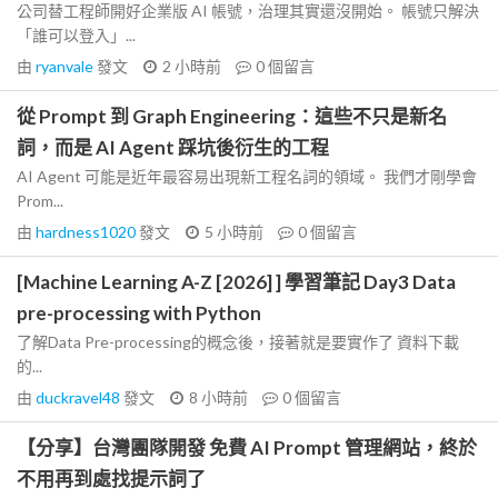
公司替工程師開好企業版 AI 帳號，治理其實還沒開始。 帳號只解決
「誰可以登入」...
由
ryanvale
發文
2 小時前
0
個留言
從 Prompt 到 Graph Engineering：這些不只是新名
詞，而是 AI Agent 踩坑後衍生的工程
AI Agent 可能是近年最容易出現新工程名詞的領域。 我們才剛學會
Prom...
由
hardness1020
發文
5 小時前
0
個留言
[Machine Learning A-Z [2026] ] 學習筆記 Day3 Data
pre-processing with Python
了解Data Pre-processing的概念後，接著就是要實作了 資料下載
的...
由
duckravel48
發文
8 小時前
0
個留言
【分享】台灣團隊開發 免費 AI Prompt 管理網站，終於
不用再到處找提示詞了