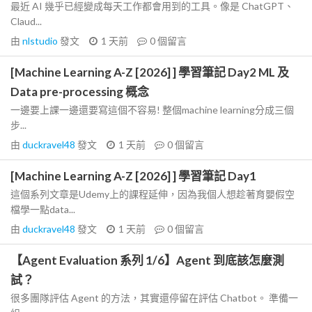
最近 AI 幾乎已經變成每天工作都會用到的工具。像是 ChatGPT、
Claud...
由
nlstudio
發文
1 天前
0
個留言
[Machine Learning A-Z [2026] ] 學習筆記 Day2 ML 及
Data pre-processing 概念
一邊要上課一邊還要寫這個不容易! 整個machine learning分成三個
步...
由
duckravel48
發文
1 天前
0
個留言
[Machine Learning A-Z [2026] ] 學習筆記 Day1
這個系列文章是Udemy上的課程延伸，因為我個人想趁著育嬰假空
檔學一點data...
由
duckravel48
發文
1 天前
0
個留言
【Agent Evaluation 系列 1/6】Agent 到底該怎麼測
試？
很多團隊評估 Agent 的方法，其實還停留在評估 Chatbot。 準備一