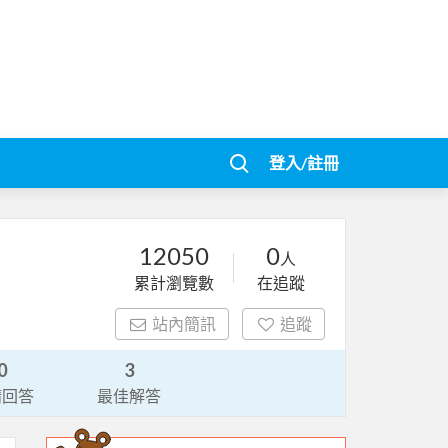
登入/註冊
12050
0
人
累計瀏覽數
在追蹤
站內簡訊
追蹤
0
3
請回答
最佳解答