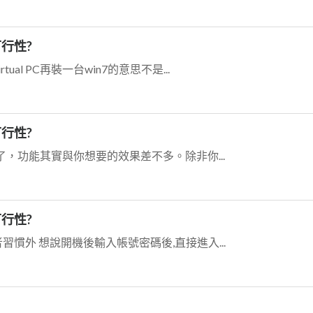
 可行性?
tual PC再裝一台win7的意思不是...
 可行性?
光回溯了，功能其實與你想要的效果差不多。除非你...
 可行性?
用者習慣外 想說開機後輸入帳號密碼後,直接進入...