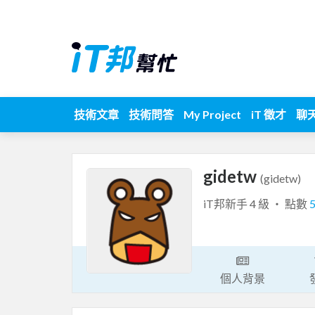
技術文章
技術問答
My Project
iT 徵才
聊
gidetw
(gidetw)
iT邦新手 4 級 ‧ 點數
個人背景