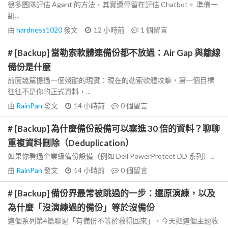
很多團隊評估 Agent 的方法，其實還停留在評估 Chatbot。 準備一
組...
由
hardness1020
發文
12 小時前
1
個留言
# [Backup] 當勒索軟體連備份都不放過：Air Gap 與離線
備份是什麼
前面幾篇提過一個殘酷的現實：現在的勒索軟體攻擊，第一個目標
往往不是你的正式資料，...
由
RainPan
發文
14 小時前
0
個留言
# [Backup] 為什麼備份設備可以塞進 30 倍的資料？聊聊
重複資料刪除（Deduplication）
如果你看過企業級備份設備（例如 Dell PowerProtect DD 系列）...
由
RainPan
發文
14 小時前
0
個留言
# [Backup] 備份界最常被跳過的一步：還原演練，以及
為什麼「沒演練過的備份」等於沒備份
這個系列第4篇聊過「有備份不等於救得回來」，今天把這個主題收