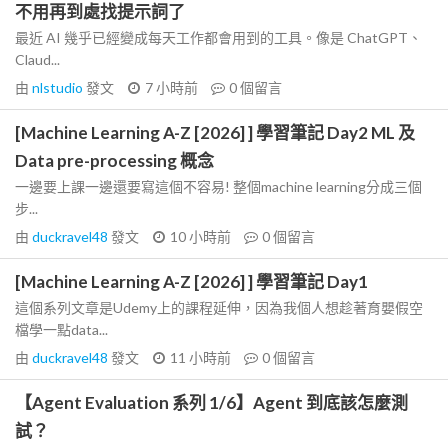
不用再到處找提示詞了
最近 AI 幾乎已經變成每天工作都會用到的工具。像是 ChatGPT、
Claud...
由
nlstudio
發文
7 小時前
0
個留言
[Machine Learning A-Z [2026] ] 學習筆記 Day2 ML 及
Data pre-processing 概念
一邊要上課一邊還要寫這個不容易! 整個machine learning分成三個
步...
由
duckravel48
發文
10 小時前
0
個留言
[Machine Learning A-Z [2026] ] 學習筆記 Day1
這個系列文章是Udemy上的課程延伸，因為我個人想趁著育嬰假空
檔學一點data...
由
duckravel48
發文
11 小時前
0
個留言
【Agent Evaluation 系列 1/6】Agent 到底該怎麼測
試？