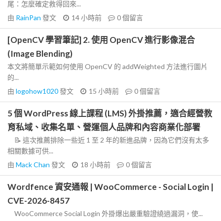
尾：怎麼確定救得回來...
由
RainPan
發文
14 小時前
0
個留言
[OpenCV 學習筆記] 2. 使用 OpenCV 進行影像混合
(Image Blending)
本文將簡單示範如何使用 OpenCV 的 addWeighted 方法進行圖片
的...
由
logohow1020
發文
15 小時前
0
個留言
5 個 WordPress 線上課程 (LMS) 外掛推薦，適合經營教
育私域、收集名單、營運個人品牌和內容商業化部署
📝 這次推薦排除一些近 1 至 2 年的新進品牌，因為它們沒有太多
相關數據可供...
由
Mack Chan
發文
18 小時前
0
個留言
Wordfence 資安通報 | WooCommerce - Social Login |
CVE-2026-8457
WooCommerce Social Login 外掛爆出嚴重驗證繞過漏洞，使...