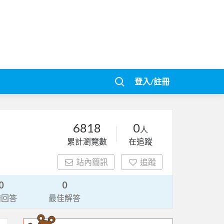
登入/註冊
6818
0
人
累計瀏覽數
在追蹤
站內簡訊
追蹤
0
0
請回答
最佳解答