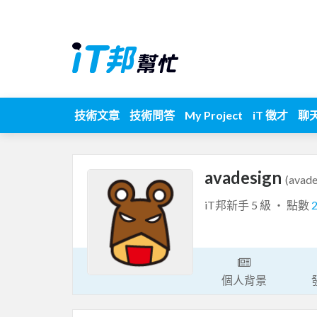
技術文章
技術問答
My Project
iT 徵才
聊
avadesign
(avade
iT邦新手 5 級 ‧ 點數
個人背景