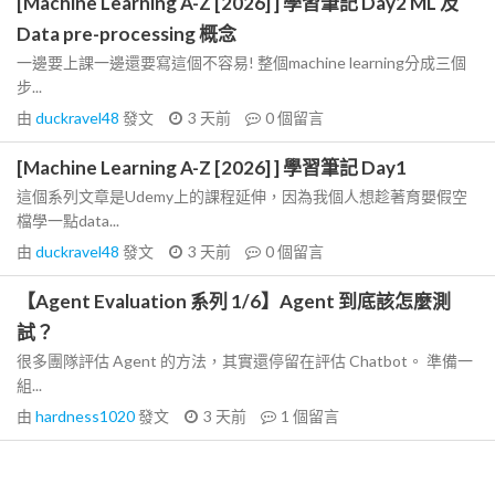
[Machine Learning A-Z [2026] ] 學習筆記 Day2 ML 及
Data pre-processing 概念
一邊要上課一邊還要寫這個不容易! 整個machine learning分成三個
步...
由
duckravel48
發文
3 天前
0
個留言
[Machine Learning A-Z [2026] ] 學習筆記 Day1
這個系列文章是Udemy上的課程延伸，因為我個人想趁著育嬰假空
檔學一點data...
由
duckravel48
發文
3 天前
0
個留言
【Agent Evaluation 系列 1/6】Agent 到底該怎麼測
試？
很多團隊評估 Agent 的方法，其實還停留在評估 Chatbot。 準備一
組...
由
hardness1020
發文
3 天前
1
個留言