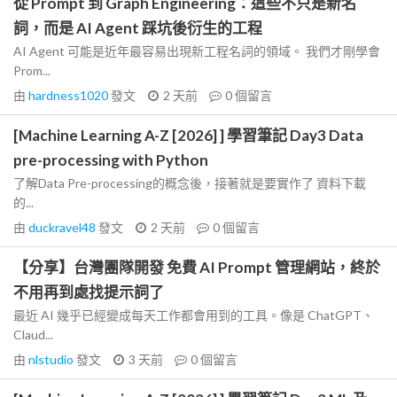
從 Prompt 到 Graph Engineering：這些不只是新名
詞，而是 AI Agent 踩坑後衍生的工程
AI Agent 可能是近年最容易出現新工程名詞的領域。 我們才剛學會
Prom...
由
hardness1020
發文
2 天前
0
個留言
[Machine Learning A-Z [2026] ] 學習筆記 Day3 Data
pre-processing with Python
了解Data Pre-processing的概念後，接著就是要實作了 資料下載
的...
由
duckravel48
發文
2 天前
0
個留言
【分享】台灣團隊開發 免費 AI Prompt 管理網站，終於
不用再到處找提示詞了
最近 AI 幾乎已經變成每天工作都會用到的工具。像是 ChatGPT、
Claud...
由
nlstudio
發文
3 天前
0
個留言