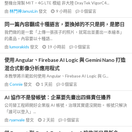
整機台灣製 MIT，4G LTE 模組 非大陸 DrayTek VigorC4...
由
林門神JanusLin
發文
9 小時前
0
個留言
同一篇內容翻成十種語言，要換掉的不只是詞，是節日
我們做的是一套「上傳一張孩子的照片，就寫出並畫出一本繪本」
的產品，內容要以十種語...
由
lumorakids
發文
19 小時前
0
個留言
使用 Angular、Firebase AI Logic 與 Gemini Nano 打造
混合式影像分析應用程式
本教學將示範如何使用 Angular、Firebase AI Logic 與 G...
由
Connie
發文
1 天前
0
個留言
AI 協作不是發帳號：企業要先畫出四條責任邊界
公司替工程師開好企業版 AI 帳號，治理其實還沒開始。 帳號只解決
「誰可以登入」...
由
ryanvale
發文
2 天前
0
個留言