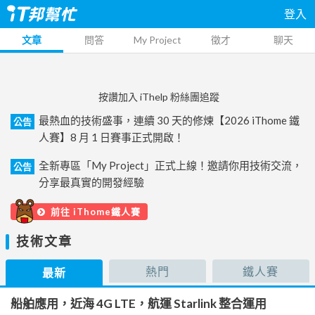
登入
文章
問答
My Project
徵才
聊天
按讚加入 iThelp 粉絲團追蹤
最熱血的技術盛事，連續 30 天的修煉【2026 iThome 鐵
公告
人賽】8 月 1 日賽事正式開啟！
全新專區「My Project」正式上線！邀請你用技術交流，
公告
分享最真實的開發經驗
前往 iThome鐵人賽
技術文章
熱門
鐵人賽
最新
船舶應用，近海 4G LTE，航運 Starlink 整合運用