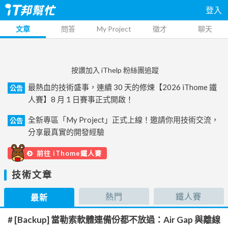
登入
文章
問答
My Project
徵才
聊天
按讚加入 iThelp 粉絲團追蹤
最熱血的技術盛事，連續 30 天的修煉【2026 iThome 鐵
公告
人賽】8 月 1 日賽事正式開啟！
全新專區「My Project」正式上線！邀請你用技術交流，
公告
分享最真實的開發經驗
前往 iThome鐵人賽
技術文章
熱門
鐵人賽
最新
# [Backup] 當勒索軟體連備份都不放過：Air Gap 與離線