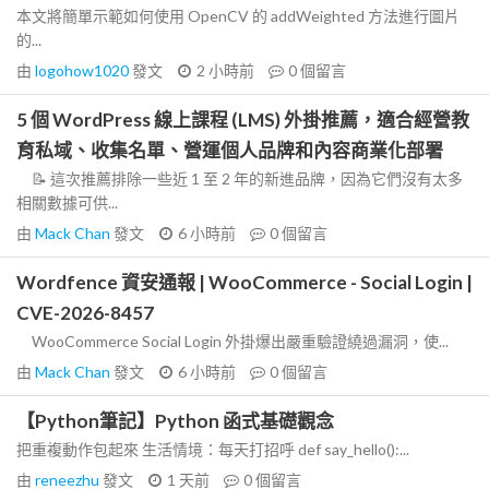
本文將簡單示範如何使用 OpenCV 的 addWeighted 方法進行圖片
的...
由
logohow1020
發文
2 小時前
0
個留言
5 個 WordPress 線上課程 (LMS) 外掛推薦，適合經營教
育私域、收集名單、營運個人品牌和內容商業化部署
📝 這次推薦排除一些近 1 至 2 年的新進品牌，因為它們沒有太多
相關數據可供...
由
Mack Chan
發文
6 小時前
0
個留言
Wordfence 資安通報 | WooCommerce - Social Login |
CVE-2026-8457
WooCommerce Social Login 外掛爆出嚴重驗證繞過漏洞，使...
由
Mack Chan
發文
6 小時前
0
個留言
【Python筆記】Python 函式基礎觀念
把重複動作包起來 生活情境：每天打招呼 def say_hello():...
由
reneezhu
發文
1 天前
0
個留言