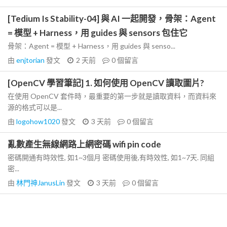
[Tedium Is Stability-04] 與 AI 一起開發，骨架：Agent
= 模型 + Harness，用 guides 與 sensors 包住它
骨架：Agent = 模型 + Harness，用 guides 與 senso...
由
enjtorian
發文
2 天前
0
個留言
[OpenCV 學習筆記] 1. 如何使用 OpenCV 讀取圖片?
在使用 OpenCV 套件時，最重要的第一步就是讀取資料，而資料來
源的格式可以是...
由
logohow1020
發文
3 天前
0
個留言
亂數產生無線網路上網密碼 wifi pin code
密碼開通有時效性, 如1~3個月 密碼使用後,有時效性, 如1~7天. 同組
密...
由
林門神JanusLin
發文
3 天前
0
個留言