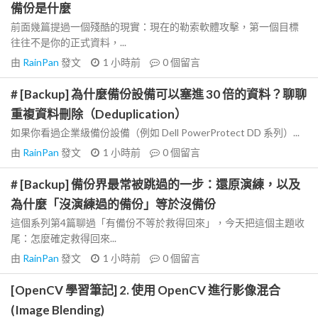
備份是什麼
前面幾篇提過一個殘酷的現實：現在的勒索軟體攻擊，第一個目標
往往不是你的正式資料，...
由
RainPan
發文
1 小時前
0
個留言
# [Backup] 為什麼備份設備可以塞進 30 倍的資料？聊聊
重複資料刪除（Deduplication）
如果你看過企業級備份設備（例如 Dell PowerProtect DD 系列）...
由
RainPan
發文
1 小時前
0
個留言
# [Backup] 備份界最常被跳過的一步：還原演練，以及
為什麼「沒演練過的備份」等於沒備份
這個系列第4篇聊過「有備份不等於救得回來」，今天把這個主題收
尾：怎麼確定救得回來...
由
RainPan
發文
1 小時前
0
個留言
[OpenCV 學習筆記] 2. 使用 OpenCV 進行影像混合
(Image Blending)